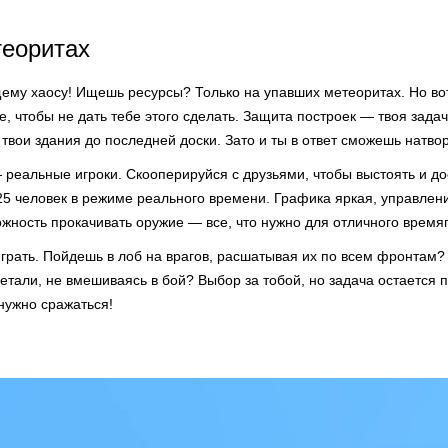
теоритах
щему хаосу! Ищешь ресурсы? Только на упавших метеоритах. Но вот
, чтобы не дать тебе этого сделать. Защита построек — твоя зада
 твои здания до последней доски. Зато и ты в ответ сможешь натвор
— реальные игроки. Скооперируйся с друзьями, чтобы выстоять и до
 25 человек в режиме реального времени. Графика яркая, управле
ожность прокачивать оружие — все, что нужно для отличного врем
играть. Пойдешь в лоб на врагов, расшатывая их по всем фронтам?
етали, не вмешиваясь в бой? Выбор за тобой, но задача остается 
нужно сражаться!