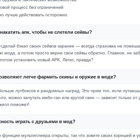
овой процесс без ограничений
но лучше действовать осторожно.
накатить апк, чтобы не слетели сейвы?
 сделай бэкап своих сейвов заранее — всегда страховка не помеша
 мода, а потом просто верни свои сейвы обратно. Главное, не заб
 потом установить новый APK. Легко, правда?
озволяют легче фармить скины и оружие в моде?
больше лутбоксов и рандомных наград. Это прям топ, если лутаешь
что, можно залутать имбо-ган или крутой скин — зависит только от
скилл поможет!
ность играть с друзьями в мод?
 функции мультиплеера открыты, так что зовите своих корешей и у