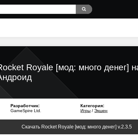
Rocket Royale [мод: много денег] н
Андроид
Разработчик:
Категория:
GameSpire Ltd.
Игры
/
Экшен
Скачать Rocket Royale [мод: много денег] v.2.3.5