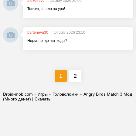
alexdeev6
15 July 2026 20:00
Топчик, зашло на ура!
barteneva30
14 July 2026 23:10
Норм, но где чит-коды?
1
2
Droid-mob.com
»
Игры
»
Головоломки
» Angry Birds Match 3 Мод
(Много денег) | Скачать