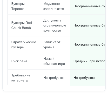
Бустеры
Медленно
Неограниченные бус
Теренса
заполняются
Доступны в
Бустеры Red
ограниченном
Неограниченные бус
Chuck Bomb
количестве
Стратегические
Зависит от
Неограниченные бус
бустеры
уровня
Низкий,
Риск бана
Средний, при исполь
обычная игра
Требование
Не требуется
Не требуется
интернета