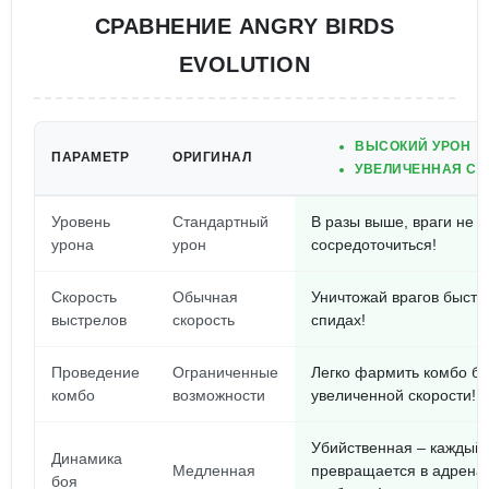
СРАВНЕНИЕ ANGRY BIRDS
EVOLUTION
ВЫСОКИЙ УРОН
ПАРАМЕТР
ОРИГИНАЛ
УВЕЛИЧЕННАЯ СК
Уровень
Стандартный
В разы выше, враги не 
урона
урон
сосредоточиться!
Скорость
Обычная
Уничтожай врагов быстре
выстрелов
скорость
спидах!
Проведение
Ограниченные
Легко фармить комбо б
комбо
возможности
увеличенной скорости!
Убийственная – каждый 
Динамика
Медленная
превращается в адрена
боя