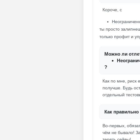
Короче, с
Неограниченн
ты просто залипнеш
только профит и у
Можно ли отлет
Неограни
?
Как по мне, риск 
получше. Будь ос
отдельный тестов
Как правильно 
Во-первых, обязат
чём не бывало! За
терять сейвы!