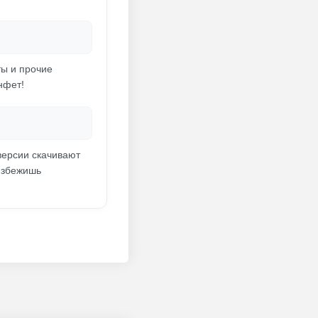
ты и прочие
нфет!
версии скачивают
 избежишь