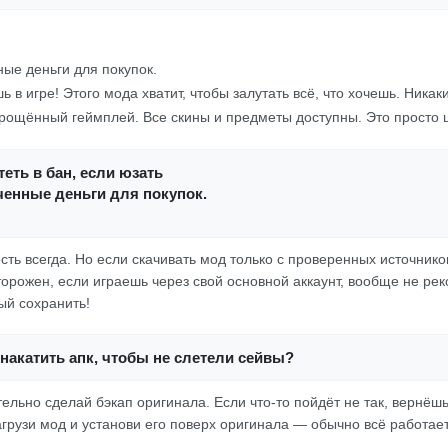
ые деньги для покупок.
ь в игре! Этого мода хватит, чтобы залутать всё, что хочешь. Ника
прощённый геймплей. Все скины и предметы доступны. Это просто 
еть в бан, если юзать
ченные деньги для покупок.
есть всегда. Но если скачивать мод только с проверенных источнико
торожен, если играешь через свой основной аккаунт, вообще не ре
ый сохранить!
накатить апк, чтобы не слетели сейвы?
ельно сделай бэкап оригинала. Если что-то пойдёт не так, вернёшьс
грузи мод и установи его поверх оригинала — обычно всё работает