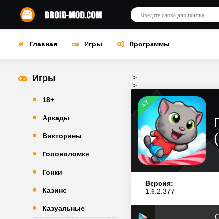
Главная
Игры
Программы
Игры
">
">
18+
4.7
Аркады
Викторины
Головоломки
Гонки
Версия:
Казино
1.6.2.377
Казуальные
С