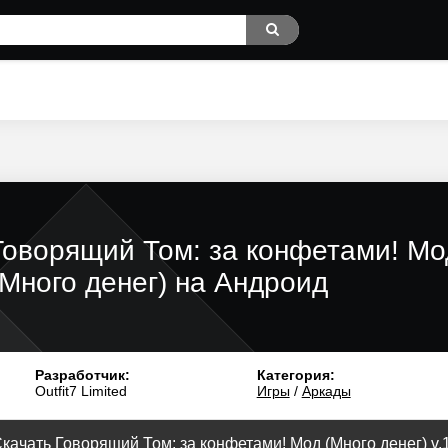
Говорящий Том: за конфетами! Мо
(Много денег) на Андроид
Разработчик:
Категория:
Outfit7 Limited
Игры
/
Аркады
качать Говорящий Том: за конфетами! Мод (Много денег) v.1