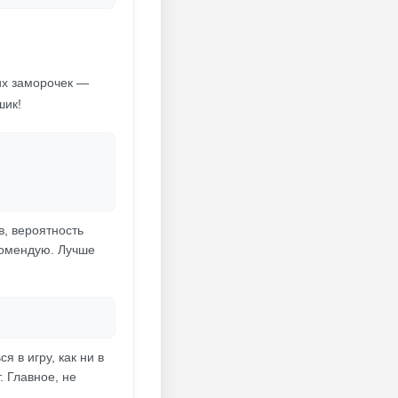
ких заморочек —
шик!
в, вероятность
комендую. Лучше
я в игру, как ни в
. Главное, не