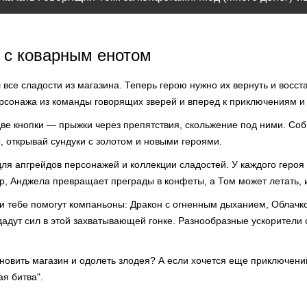
 с коварным енотом
все сладости из магазина. Теперь герою нужно их вернуть и восст
сонажа из команды говорящих зверей и вперед к приключениям и
две кнопки — прыжки через препятствия, скольжение под ними. Со
 открывай сундуки с золотом и новыми героями.
я апгрейдов персонажей и коллекции сладостей. У каждого героя 
р, Анджела превращает преграды в конфеты, а Том может летать, 
ми тебе помогут компаньоны: Дракон с огненным дыханием, Облачко
дадут сил в этой захватывающей гонке. Разнообразные ускорители
овить магазин и одолеть злодея? А если хочется еще приключений
я битва".