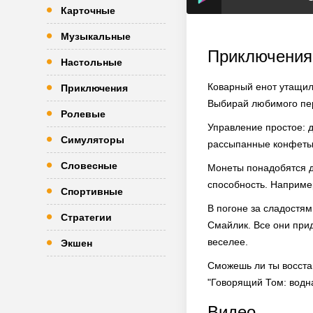
Карточные
Музыкальные
Приключения
Настольные
Коварный енот утащил 
Приключения
Выбирай любимого пер
Ролевые
Управление простое: 
Симуляторы
рассыпанные конфеты,
Словесные
Монеты понадобятся дл
способность. Наприме
Спортивные
В погоне за сладостя
Стратегии
Смайлик. Все они при
веселее.
Экшен
Сможешь ли ты восстан
"Говорящий Том: водна
Видео