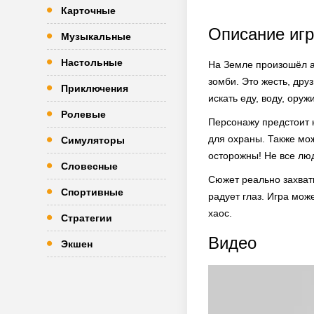
Карточные
Описание иг
Музыкальные
Настольные
На Земле произошёл а
зомби. Это жесть, дру
Приключения
искать еду, воду, оруж
Ролевые
Персонажу предстоит н
для охраны. Также мо
Симуляторы
осторожны! Не все лю
Словесные
Сюжет реально захват
Спортивные
радует глаз. Игра мо
хаос.
Стратегии
Видео
Экшен