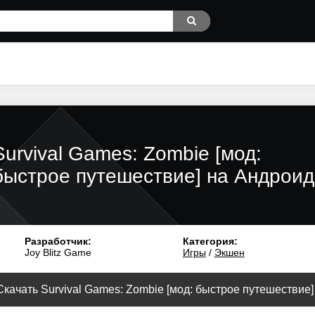
Survival Games: Zombie [мод:
быстрое путешествие] на Андроид
Разработчик:
Категория:
Joy Blitz Game
Игры
/
Экшен
Скачать Survival Games: Zombie [мод: быстрое путешествие] 