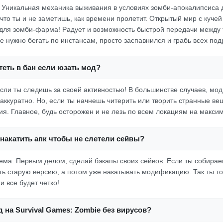
о! Уникальная механика выживания в условиях зомби-апокалипсиса 
что ты и не заметишь, как времени пролетит. Открытый мир с кучей
для зомби-фарма! Радует и возможность быстрой передачи между т
не нужно бегать по инстансам, просто заспавнился и грабь всех под
еть в бан если юзать мод?
если ты следишь за своей активностью! В большинстве случаев, мод
аккуратно. Но, если ты начнешь читерить или творить странные вещ
ия. Главное, будь осторожен и не лезь по всем локациям на макси
накатить апк чтобы не слетели сейвы?
 тема. Первым делом, сделай бэкапы своих сейвов. Если ты собира
ть старую версию, а потом уже накатывать модификацию. Так ты т
и все будет четко!
д на Survival Games: Zombie без вирусов?