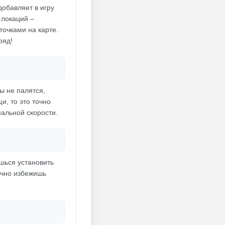
добавляет в игру
 локаций –
очками на карте.
ряд!
ы не палятся,
и, то это точно
мальной скорости.
ешься установить
очно избежишь