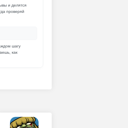
ывы и делятся
гда проверяй
каждом шагу
аешь, как