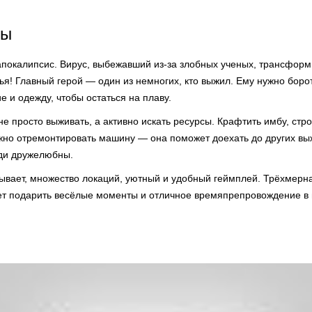
ры
покалипсис. Вирус, выбежавший из-за злобных ученых, трансфор
зья! Главный герой — один из немногих, кто выжил. Ему нужно боро
ие и одежду, чтобы остаться на плаву.
е просто выживать, а активно искать ресурсы. Крафтить имбу, стро
жно отремонтировать машину — она поможет доехать до других вы
ди дружелюбны.
ывает, множество локаций, уютный и удобный геймплей. Трёхмерн
жет подарить весёлые моменты и отличное времяпрепровождение в м