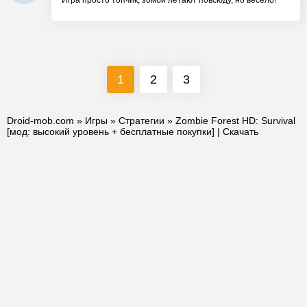
Игра просто топчик, зомби летают повсюду, но весело!
1
2
3
Droid-mob.com
»
Игры
»
Стратегии
» Zombie Forest HD: Survival
[мод: высокий уровень + бесплатные покупки] | Скачать