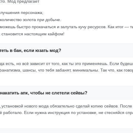
осто. Мод предлагает
улучшения персонажа;
количество золота при добыче.
 сможешь быстро прокачаться и залутать кучу ресурсов. Как итог — 
а становится настоящим кайфом!
еть в бан, если юзать мод?
да есть, но всё зависит от того, как ты это применяешь. Если будеш
анатизма, шансы, что тебя забанят, минимальны. Так что, как гов
накатить апк, чтобы не слетели сейвы?
д установкой нового мода обязательно сделай копию сейвов. После
сё работало. Если нужна инструкция по установке, не стесняйся сп