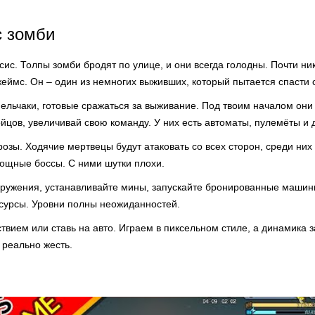
с зомби
сис. Толпы зомби бродят по улице, и они всегда голодны. Почти ник
жеймс. Он – один из немногих выживших, который пытается спасти 
мельчаки, готовые сражаться за выживание. Под твоим началом они
йцов, увеличивай свою команду. У них есть автоматы, пулемёты и
озы. Ходячие мертвецы будут атаковать со всех сторон, среди них
мощные боссы. С ними шутки плохи.
ружения, устанавливайте мины, запускайте бронированные машин
есурсы. Уровни полны неожиданностей.
вием или ставь на авто. Играем в пиксельном стиле, а динамика з
 реально жесть.