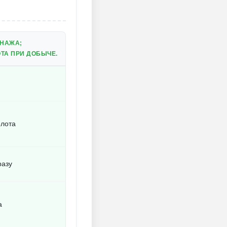
НАЖА;
ТА ПРИ ДОБЫЧЕ.
олота
разу
а