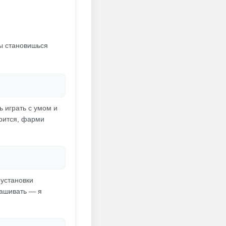
ты становишься
ь играть с умом и
орится, фарми
 установки
рашивать — я