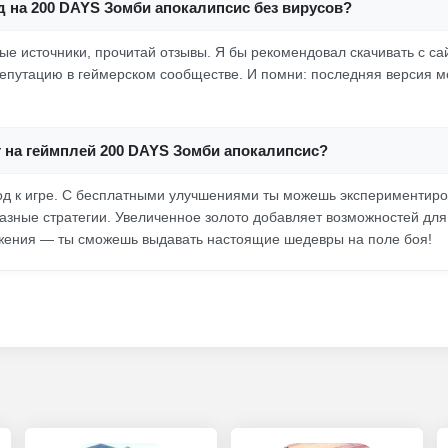
д на 200 DAYS Зомби апокалипсис без вирусов?
е источники, прочитай отзывы. Я бы рекомендовал скачивать с са
путацию в геймерском сообществе. И помни: последняя версия м
т на геймплей 200 DAYS Зомби апокалипсис?
д к игре. С бесплатными улучшениями ты можешь экспериментиро
разные стратегии. Увеличенное золото добавляет возможностей для
жения — ты сможешь выдавать настоящие шедевры на поле боя!