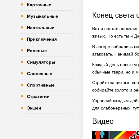
Карточные
Конец света 
Музыкальные
Настольные
Вот и настал апокалип
живых. Но есть ты и Д
Приключения
В лагере собрались с
Ролевые
атаковать. Нанимай бо
Симуляторы
Каждый день новые угр
обычные твари, но и 
Словесные
Стройте защитные соо
Спортивные
собирайте золото и р
Стратегии
Управляй каждым дейст
Экшен
для слабонервных, тут
Видео