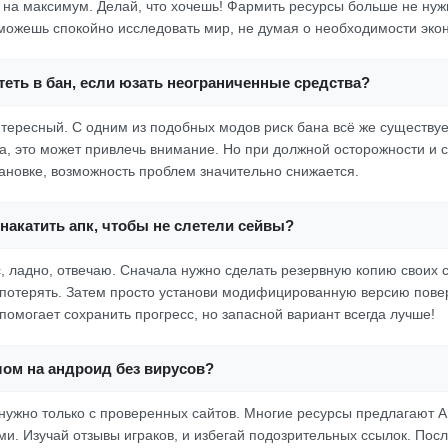
 на максимум. Делай, что хочешь! Фармить ресурсы больше не нужн
сможешь спокойно исследовать мир, не думая о необходимости эко
еть в бан, если юзать неограниченные средства?
нтересный. С одним из подобных модов риск бана всё же существует
да, это может привлечь внимание. Но при должной осторожности и
тановке, возможность проблем значительно снижается.
накатить апк, чтобы не слетели сейвы?
с, ладно, отвечаю. Сначала нужно сделать резервную копию своих с
е потерять. Затем просто установи модифицированную версию пове
 помогает сохранить прогресс, но запасной вариант всегда лучше!
лом на андроид без вирусов?
, нужно только с проверенных сайтов. Многие ресурсы предлагают 
и. Изучай отзывы играков, и избегай подозрительных ссылок. Пос