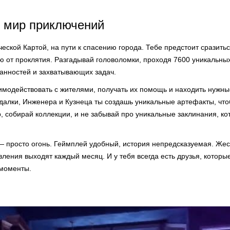
в мир приключений
еской Картой, на пути к спасению города. Тебе предстоит сразить
ю от проклятия. Разгадывай головоломки, проходя 7600 уникальных
анностей и захватывающих задач.
имодействовать с жителями, получать их помощь и находить нужн
адалки, Инженера и Кузнеца ты создашь уникальные артефакты, что
, собирай коллекции, и не забывай про уникальные заклинания, к
— просто огонь. Геймплей удобный, история непредсказуемая. Жест
вления выходят каждый месяц. И у тебя всегда есть друзья, которы
 моменты.