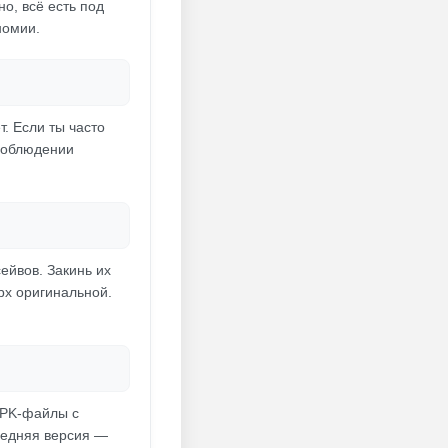
о, всё есть под
номии.
. Если ты часто
 соблюдении
ейвов. Закинь их
рх оригинальной.
APK-файлы с
ледняя версия —