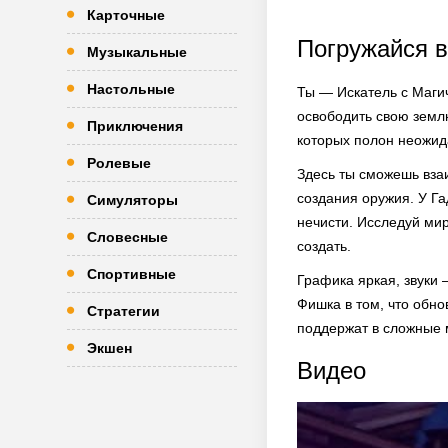
Карточные
Погружайся 
Музыкальные
Настольные
Ты — Искатель с Магич
освободить свою земл
Приключения
которых полон неожид
Ролевые
Здесь ты сможешь вза
создания оружия. У Г
Симуляторы
нечисти. Исследуй мир
Словесные
создать.
Спортивные
Графика яркая, звуки 
Фишка в том, что обно
Стратегии
поддержат в сложные
Экшен
Видео