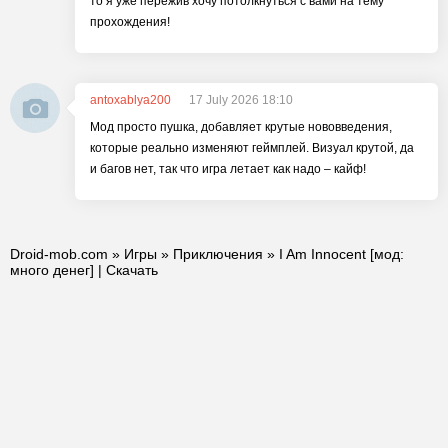
то я уже пережив хочу потолкнуться с вами на тему
прохождения!
antoxablya200
17 July 2026 18:10
Мод просто пушка, добавляет крутые нововведения,
которые реально изменяют геймплей. Визуал крутой, да
и багов нет, так что игра летает как надо – кайф!
Droid-mob.com
»
Игры
»
Приключения
» I Am Innocent [мод:
много денег] | Скачать