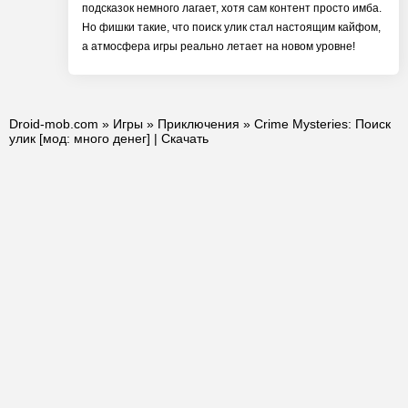
подсказок немного лагает, хотя сам контент просто имба.
Но фишки такие, что поиск улик стал настоящим кайфом,
а атмосфера игры реально летает на новом уровне!
Droid-mob.com
»
Игры
»
Приключения
» Crime Mysteries: Поиск
улик [мод: много денег] | Скачать