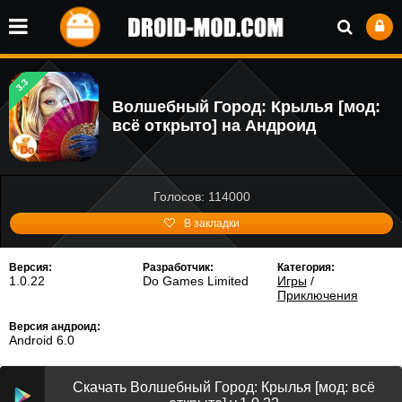
3.3
Волшебный Город: Крылья [мод:
всё открыто] на Андроид
Голосов: 114000
В закладки
Версия:
Разработчик:
Категория:
1.0.22
Do Games Limited
Игры
/
Приключения
Версия андроид:
Android 6.0
Скачать Волшебный Город: Крылья [мод: всё