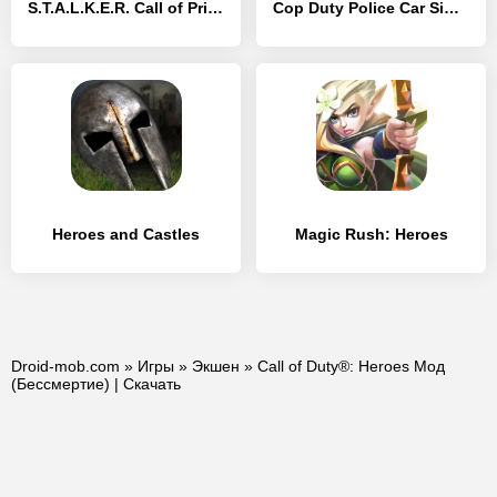
S.T.A.L.K.E.R. Call of Pripyat
Cop Duty Police Car Simulator
Heroes and Castles
Magic Rush: Heroes
Droid-mob.com
»
Игры
»
Экшен
» Call of Duty®: Heroes Мод
(Бессмертие) | Скачать