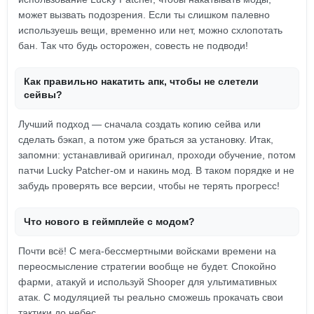
может вызвать подозрения. Если ты слишком палевно
используешь вещи, временно или нет, можно схлопотать
бан. Так что будь осторожен, совесть не подводи!
Как правильно накатить апк, чтобы не слетели
сейвы?
Лучший подход — сначала создать копию сейва или
сделать бэкап, а потом уже браться за установку. Итак,
запомни: устанавливай оригинал, проходи обучение, потом
патчи Lucky Patcher-ом и накинь мод. В таком порядке и не
забудь проверять все версии, чтобы не терять прогресс!
Что нового в геймплейе с модом?
Почти всё! С мега-бессмертными войсками времени на
переосмысление стратегии вообще не будет. Спокойно
фарми, атакуй и используй Shooper для ультимативных
атак. С модуляцией ты реально сможешь прокачать свои
тактики до небес.