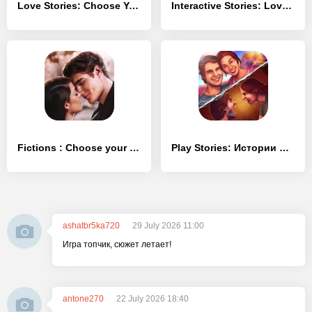
Love Stories: Choose Your Episode
Interactive Stories: Lovesick
Fictions : Choose your emotions
Play Stories: Истории о любви
ashatbr5ka720
29 July 2026 11:00
Игра топчик, сюжет летает!
antone270
22 July 2026 18:40