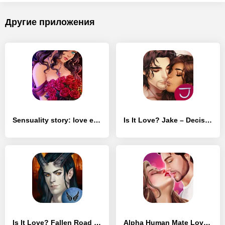
Другие приложения
Sensuality story: love episode
Is It Love? Jake – Decisions (New Episode)
Is It Love? Fallen Road – Choose Your Path
Alpha Human Mate Love Story Game for Girls