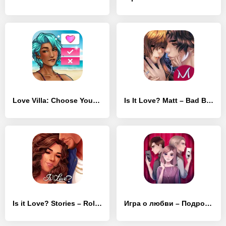
Love Villa: Choose Your Story
Is It Love? Matt – Bad Boy
Is it Love? Stories – Roleplay
Игра о любви – Подростка драма