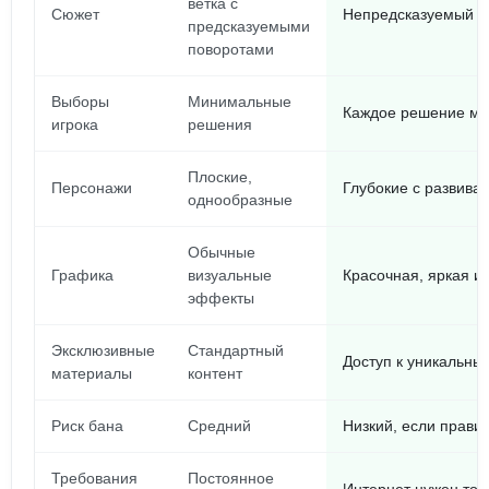
ветка с
Сюжет
Непредсказуемый с
предсказуемыми
поворотами
Выборы
Минимальные
Каждое решение ме
игрока
решения
Плоские,
Персонажи
Глубокие с развив
однообразные
Обычные
Графика
визуальные
Красочная, яркая 
эффекты
Эксклюзивные
Стандартный
Доступ к уникальн
материалы
контент
Риск бана
Средний
Низкий, если прави
Требования
Постоянное