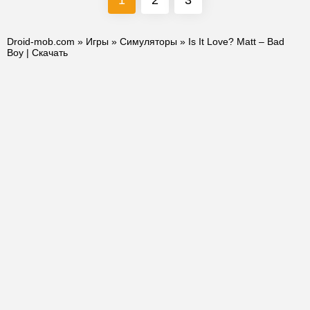
1
2
3
Droid-mob.com
»
Игры
»
Симуляторы
» Is It Love? Matt – Bad
Boy | Скачать