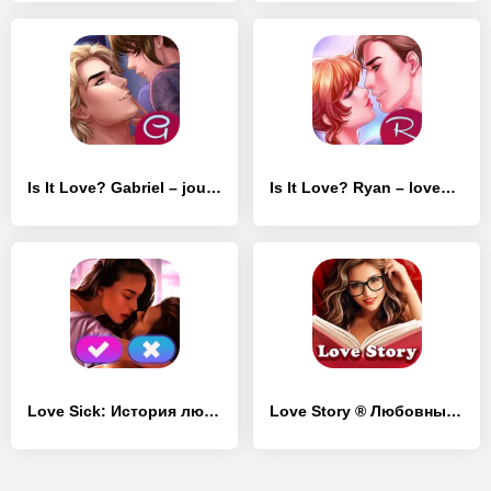
Is It Love? Gabriel – journeys
Is It Love? Ryan – lovestory
Love Sick: История любви, игры
Love Story ® Любовные истории