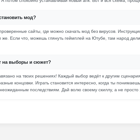
 А потом спокойно устанавливай новый апк. Вот и вся схема, проще
установить мод?
проверенные сайты, где можно скачать мод без вирусов. Инструкци
 же. Если что, можешь глянуть геймплей на Ютубе, там народ дел
ет на выборы и сюжет?
завязано на твоих решениях! Каждый выбор ведёт к другим сценари
разные концовки. Играть становится интересно, когда ты понимаешь
 неожиданным последствиям. Дай волю своему скиллу, а не просто 