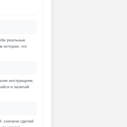
тебе реальные
м истории, что
всем инструкциям,
кайся и залипай
й, сначала сделай