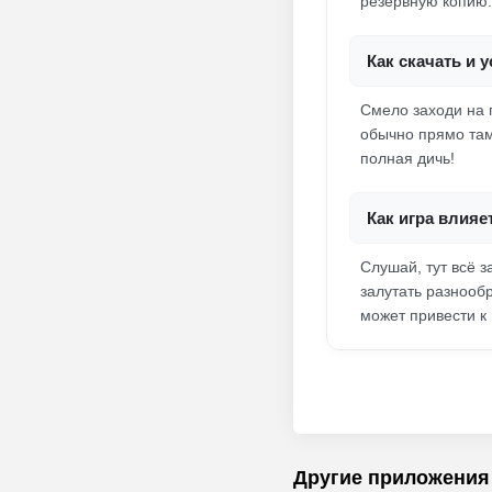
резервную копию.
Как скачать и 
Смело заходи на 
обычно прямо там
полная дичь!
Как игра влия
Слушай, тут всё 
залутать разнооб
может привести к
Другие приложения