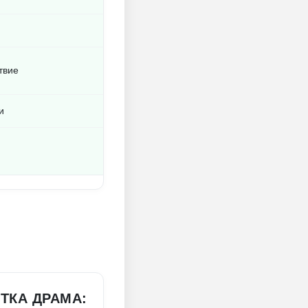
твие
и
ТКА ДРАМА: