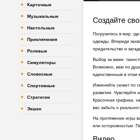
Карточные
Музыкальные
Создайте св
Настольные
Погрузитесь в мир, гд
Приключения
одежды. Впереди захва
предательство и зага
Ролевые
Выбор за вами: таинс
Симуляторы
Возможно, вам по душ
Словесные
единственным в этом 
Изменяйте сюжет по с
Спортивные
развития. Чувствуйте 
Стратегии
Красочная графика, х
вас забыть о реальнос
Экшен
На протяжении игры в
или осторожностью. П
Видео