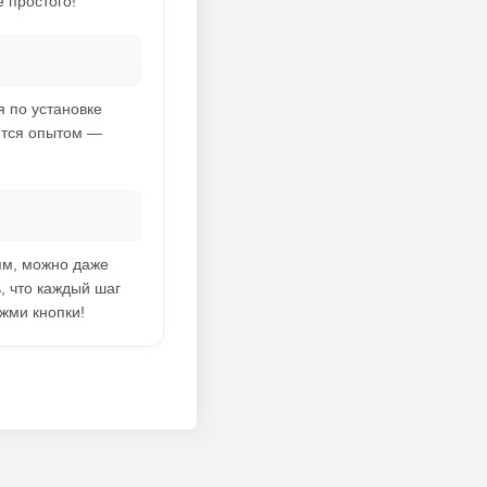
 простого!
я по установке
ится опытом —
ям, можно даже
, что каждый шаг
жми кнопки!