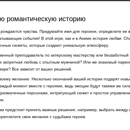
ою романтическую историю
е рождаются чувства. Придумайте имя для героини, определите ее 
тывающие события! В этой игре, как и в Aниме история любви: Chat
дочные сюжеты, которые создают уникальную атмосферу.
твенный преподаватель по актерскому мастерству или беззаботный
е запретная любовь с опытным мужчиной? Или же знакомый парен
мире? Все зависит от ваших решений.
воему желанию. Несколько окончаний вашей истории подарят новы
каждый момент вместе с героями, ведь эмоции будут такими же силь
аризматичные персонажи, интригующий сюжет и простое управление
ти.
ам предстоит принять важные решения, например, выбрать между 
ереплетите свои желания с судьбами героев.