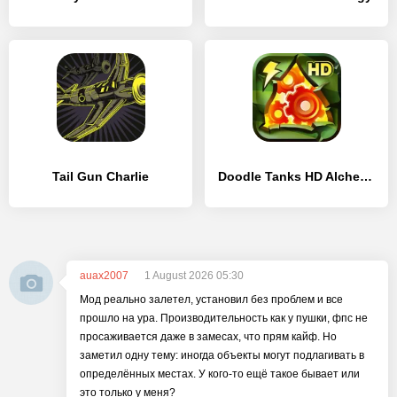
Tail Gun Charlie
Doodle Tanks HD Alchemy
auax2007
1 August 2026 05:30
Мод реально залетел, установил без проблем и все
прошло на ура. Производительность как у пушки, фпс не
просаживается даже в замесах, что прям кайф. Но
заметил одну тему: иногда объекты могут подлагивать в
определённых местах. У кого-то ещё такое бывает или
это только у меня?