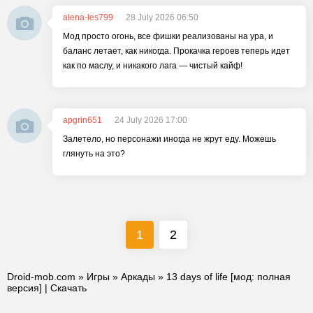
alena-les799
28 July 2026 06:50
Мод просто огонь, все фишки реализованы на ура, и
баланс летает, как никогда. Прокачка героев теперь идет
как по маслу, и никакого лага — чистый кайф!
apgrin651
24 July 2026 17:00
Залетело, но персонажи иногда не жрут еду. Можешь
глянуть на это?
1
2
Droid-mob.com
»
Игры
»
Аркады
» 13 days of life [мод: полная
версия] | Скачать