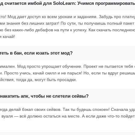
од считается имбой для SoloLearn: Учимся программироват
осто! Мод дает доступ ко всем урокам и заданиям. Забудь про платн
ми знания без лишних затрат! По сути, ты получаешь полный пакет
 без каких-либо дебафов на пути к успеху. Как скачать последню
и качай!
еть в бан, если юзать этот мод?
имален. Мод просто упрощает обучение. Проект не пытается тебя
и. Просто учись, качай скилл и не парься! Но, если ты вдруг решиш
ствия, тогда да, могут быть просадки.
накатить апк, чтобы не слетели сейвы?
егда делай бэкап своих сейвов. Так ты будешь спокоен! Сначала уд
 вуаля — всё должно остаться на месте. А если даже что-то пойдет 