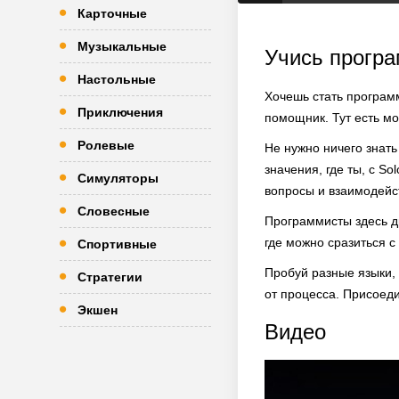
Карточные
Музыкальные
Учись програ
Настольные
Хочешь стать программ
Приключения
помощник. Тут есть м
Ролевые
Не нужно ничего знать
значения, где ты, с So
Симуляторы
вопросы и взаимодейст
Словесные
Программисты здесь д
где можно сразиться с
Спортивные
Пробуй разные языки, 
Стратегии
от процесса. Присоед
Экшен
Видео