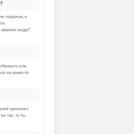
ь?
ую подписку и
 по
ю версию мода?
 обмануть или
ься на какие-то
аляй оригинал,
не так, то ты