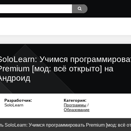
SoloLearn: Учимся программирова
Premium [мод: всё открыто] на
Андроид
Разработчик:
Категория:
SoloLearn
Программы
/
Образование
ь SoloLearn: Учимся программировать Premium [мод: всё отк