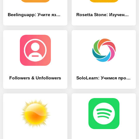
Beelinguapp: Учите языки по аудиокнигам
Rosetta Stone: Изучение языков
Followers & Unfollowers
SoloLearn: Учимся программировать