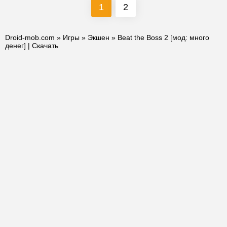
1
2
Droid-mob.com
»
Игры
»
Экшен
» Beat the Boss 2 [мод: много
денег] | Скачать