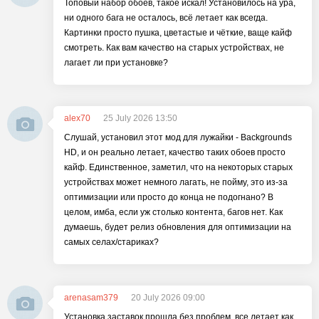
Топовый набор обоев, такое искал! Установилось на ура,
ни одного бага не осталось, всё летает как всегда.
Картинки просто пушка, цветастые и чёткие, ваще кайф
смотреть. Как вам качество на старых устройствах, не
лагает ли при установке?
alex70
25 July 2026 13:50
Слушай, установил этот мод для лужайки - Backgrounds
HD, и он реально летает, качество таких обоев просто
кайф. Единственное, заметил, что на некоторых старых
устройствах может немного лагать, не пойму, это из-за
оптимизации или просто до конца не подогнано? В
целом, имба, если уж столько контента, багов нет. Как
думаешь, будет релиз обновления для оптимизации на
самых селах/стариках?
arenasam379
20 July 2026 09:00
Установка заставок прошла без проблем, все летает как