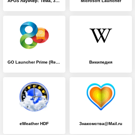
APUS лаунчер: Тема, 3d обои hd
Microsoft Launcher
GO Launcher Prime (Remove Ads)
Википедия
eWeather HDF
Знакомства@Mail.ru