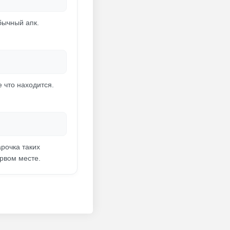
бычный апк.
 что находится.
рочка таких
ервом месте.