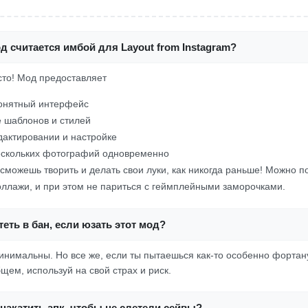
д считается имбой для Layout from Instagram?
осто! Мод предоставляет
понятный интерфейс
 шаблонов и стилей
едактировании и настройке
ескольких фотографий одновременно
ты сможешь творить и делать свои луки, как никогда раньше! Можно 
оллажи, и при этом не париться с геймплейными заморочками.
еть в бан, если юзать этот мод?
нимальны. Но все же, если ты пытаешься как-то особенно фортанут
щем, используй на свой страх и риск.
накатить апк, чтобы не слетели сейвы?