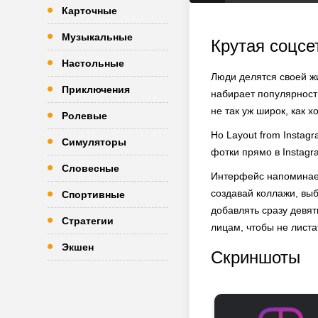
Карточные
Музыкальные
Крутая соцсе
Настольные
Люди делятся своей ж
Приключения
набирает популярность
не так уж широк, как х
Ролевые
Но Layout from Instag
Симуляторы
фотки прямо в Instagr
Словесные
Интерфейс напоминает 
создавай коллажи, вы
Спортивные
добавлять сразу девят
Стратегии
лицам, чтобы не листа
Экшен
Скриншоты