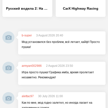
Русский водила 2: На Байкал
CarX Highway Racing
b-super
3 August 2026 20:40
Мод установился без проблем, всё летает, кайф! Просто
пушка!
armyan002986
2 August 2026 23:50
Игра просто пушка! Графика имба, время пролетает
незаметно. Рекомендую!
alettac97
30 July 2026 11:00
Как по мне, мод годно залетел, но иногда лагает на
загруженных точках.