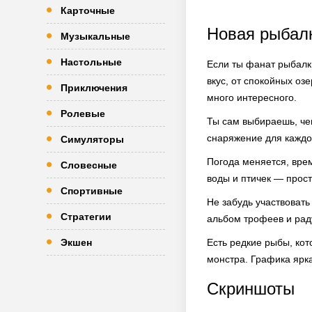
Карточные
Новая рыбал
Музыкальные
Настольные
Если ты фанат рыбалки
вкус, от спокойных оз
Приключения
много интересного.
Ролевые
Ты сам выбираешь, чем
снаряжение для каждо
Симуляторы
Погода меняется, врем
Словесные
воды и птичек — прост
Спортивные
Не забудь участвоват
Стратегии
альбом трофеев и рад
Экшен
Есть редкие рыбы, кот
монстра. Графика ярка
Скриншоты