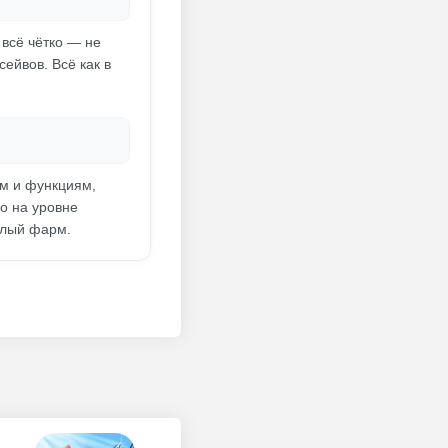
 всё чётко — не
ейвов. Всё как в
ам и функциям,
мо на уровне
ылый фарм.