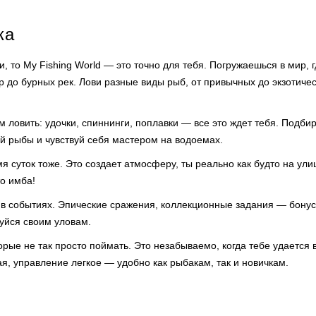
ка
, то My Fishing World — это точно для тебя. Погружаешься в мир,
ер до бурных рек. Лови разные виды рыб, от привычных до экзотичес
 ловить: удочки, спиннинги, поплавки — все это ждет тебя. Подби
й рыбы и чувствуй себя мастером на водоемах.
я суток тоже. Это создает атмосферу, ты реально как будто на ули
о имба!
ь в событиях. Эпические сражения, коллекционные задания — бону
уйся своим уловам.
орые не так просто поймать. Это незабываемо, когда тебе удается
я, управление легкое — удобно как рыбакам, так и новичкам.