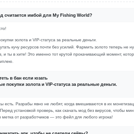
д считается имбой для My Fishing World?
сто!
окупки золота и VIP-статуса за реальные деньги.
утать кучу ресурсов почти без усилий. Фармить золото теперь не н
в, и ты в хите! Это именно тот крутой прокачивающий момент, котор
мплею.
еть в бан если юзать
е покупки золота и VIP-статуса за реальные деньги.
сы есть. Разрабы явно не любят, когда вмешиваются в их монетизац
 Перед установкой проверь, как скачать мод без вирусов, чтобы ми
я метка от разработчиков — это фейл для любого игрока!
накатить апк, чтобы не слетели сейвы?