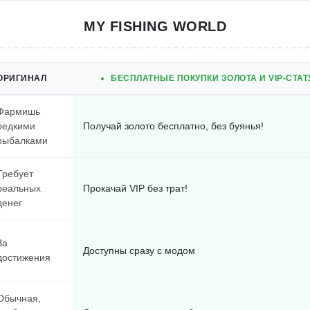
MY FISHING WORLD
ОРИГИНАЛ
БЕСПЛАТНЫЕ ПОКУПКИ ЗОЛОТА И VIP-СТА
Фармишь
редкими
Получай золото бесплатно, без буянья!
рыбалками
Требует
реальных
Прокачай VIP без трат!
денег
За
Доступны сразу с модом
достижения
Обычная,