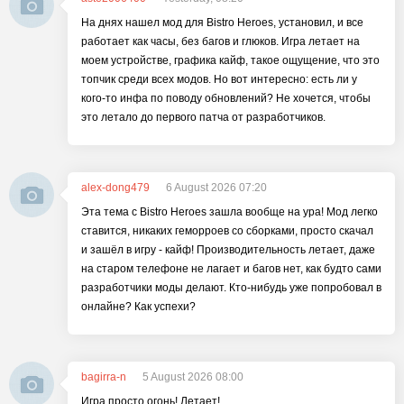
На днях нашел мод для Bistro Heroes, установил, и все
работает как часы, без багов и глюков. Игра летает на
моем устройстве, графика кайф, такое ощущение, что это
топчик среди всех модов. Но вот интересно: есть ли у
кого-то инфа по поводу обновлений? Не хочется, чтобы
это летало до первого патча от разработчиков.
alex-dong479
6 August 2026 07:20
Эта тема с Bistro Heroes зашла вообще на ура! Мод легко
ставится, никаких геморроев со сборками, просто скачал
и зашёл в игру - кайф! Производительность летает, даже
на старом телефоне не лагает и багов нет, как будто сами
разработчики моды делают. Кто-нибудь уже попробовал в
онлайне? Как успехи?
bagirra-n
5 August 2026 08:00
Игра просто огонь! Летает!