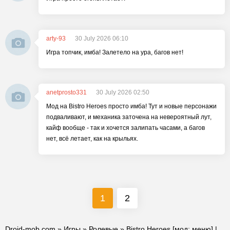
arty-93
30 July 2026 06:10
Игра топчик, имба! Залетело на ура, багов нет!
anetprosto331
30 July 2026 02:50
Мод на Bistro Heroes просто имба! Тут и новые персонажи
подваливают, и механика заточена на невероятный лут,
кайф вообще - так и хочется залипать часами, а багов
нет, всё летает, как на крыльях.
1
2
Droid-mob.com
»
Игры
»
Ролевые
» Bistro Heroes [мод: меню] |