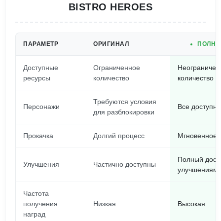
BISTRO HEROES
ПАРАМЕТР
ОРИГИНАЛ
ПОЛНА
Доступные
Ограниченное
Неограничен
ресурсы
количество
количество
Требуются условия
Персонажи
Все доступны
для разблокировки
Прокачка
Долгий процесс
Мгновенное 
Полный досту
Улучшения
Частично доступны
улучшениям
Частота
получения
Низкая
Высокая
наград