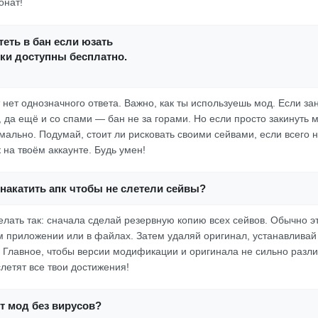
онат!
еть в бан если юзать
ки доступны бесплатно.
 нет однозначного ответа. Важно, как ты используешь мод. Если за
 да ещё и со спами — бан не за горами. Но если просто закинуть м
рмально. Подумай, стоит ли рисковать своими сейвами, если всего 
 на твоём аккаунте. Будь умен!
накатить апк чтобы не слетели сейвы?
делать так: сначала сделай резервную копию всех сейвов. Обычно э
м приложении или в файлах. Затем удаляй оригинал, устанавливай
 Главное, чтобы версии модификации и оригинала не сильно разл
слетят все твои достижения!
от мод без вирусов?