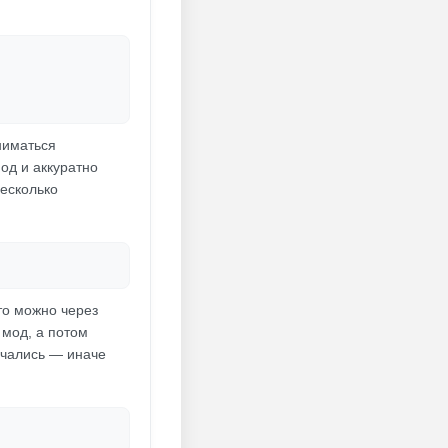
ниматься
од и аккуратно
несколько
то можно через
 мод, а потом
ичались — иначе