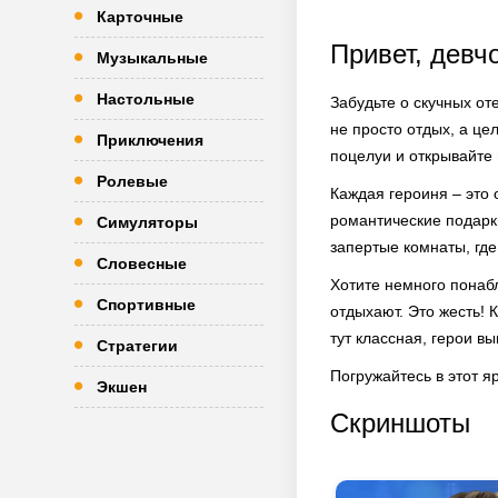
Карточные
Привет, девч
Музыкальные
Настольные
Забудьте о скучных от
не просто отдых, а це
Приключения
поцелуи и открывайте
Ролевые
Каждая героиня – это 
романтические подарки
Симуляторы
запертые комнаты, где
Словесные
Хотите немного понабл
Спортивные
отдыхают. Это жесть!
тут классная, герои в
Стратегии
Погружайтесь в этот я
Экшен
Скриншоты