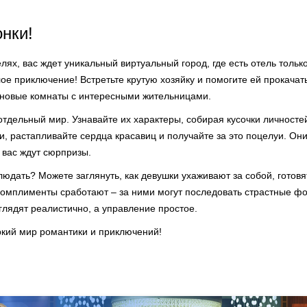
онки!
елях, вас ждет уникальный виртуальный город, где есть отель тольк
лое приключение! Встретьте крутую хозяйку и помогите ей прокачат
 новые комнаты с интересными жительницами.
отдельный мир. Узнавайте их характеры, собирая кусочки личносте
, растапливайте сердца красавиц и получайте за это поцелуи. Они
 вас ждут сюрпризы.
юдать? Можете заглянуть, как девушки ухаживают за собой, готовя
 Комплименты сработают – за ними могут последовать страстные ф
ыглядят реалистично, а управление простое.
ркий мир романтики и приключений!