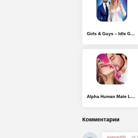
Girls & Guys – Idle Game
Alpha Human Mate Love Story Game for Girls
Комментарии
axypon205
28 