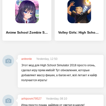
Anime School Zombie Simulator
Volley Girls: High School Story
antrente
Yesterday, 12:50
Этот мод для High School Simulator 2018 просто огонь,
сделал игру прям имбой! Тут обновления, которые
добавляют массу фишек, а багов нет, всё летает и кайф
получается играть!
arhipovm79527
Yesterday, 08:10
Игра просто пушка, кайфую от светил в школе!