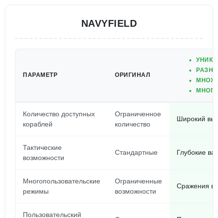
NAVYFIELD
УНИКА
РАЗНО
ПАРАМЕТР
ОРИГИНАЛ
МНОЖЕ
МНОГО
Количество доступных
Ограниченное
Широкий выб
кораблей
количество
Тактические
Стандартные
Глубокие ва
возможности
Многопользовательские
Ограниченные
Сражения в 
режимы
возможности
Пользовательский