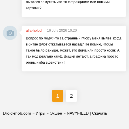
пытался замутить что-то с фракциями или новыми
картами?
alla-holod
16 July 2026 10:20
Вопрос по моду: что за странный глюк у меня вылез, когда
в битве флот откатывается назад? Не помню, чтобы
такое было раньше, может, это фича или просто косяк. А
так мод реально кайф, фишки летают, а графика просто
огонь, имба в действии!
1
2
Droid-mob.com
»
Игры
»
Экшен
» NAVYFIELD | Скачать