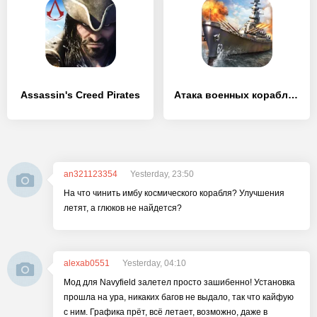
Assassin's Creed Pirates
Атака военных кораблей 3D
an321123354
Yesterday, 23:50
На что чинить имбу космического корабля? Улучшения
летят, а глюков не найдется?
alexab0551
Yesterday, 04:10
Мод для Navyfield залетел просто зашибенно! Установка
прошла на ура, никаких багов не выдало, так что кайфую
с ним. Графика прёт, всё летает, возможно, даже в