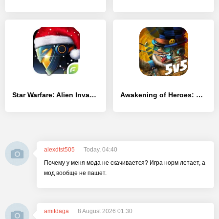
Star Warfare: Alien Invasion
Awakening of Heroes: MOBA 5v5
alexdtst505
Today, 04:40
Почему у меня мода не скачивается? Игра норм летает, а
мод вообще не пашет.
amitdaga
8 August 2026 01:30