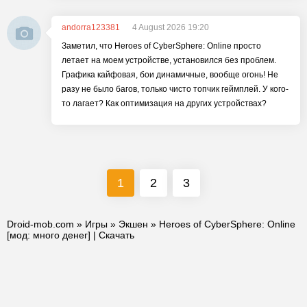
andorra123381
4 August 2026 19:20
Заметил, что Heroes of CyberSphere: Online просто
летает на моем устройстве, установился без проблем.
Графика кайфовая, бои динамичные, вообще огонь! Не
разу не было багов, только чисто топчик геймплей. У кого-
то лагает? Как оптимизация на других устройствах?
1
2
3
Droid-mob.com
»
Игры
»
Экшен
» Heroes of CyberSphere: Online
[мод: много денег] | Скачать