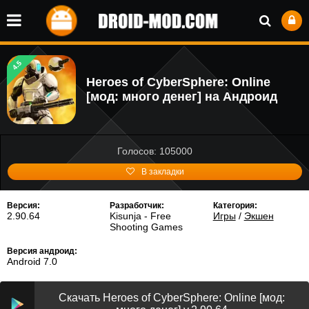
4.5
Heroes of CyberSphere: Online
[мод: много денег] на Андроид
Голосов: 105000
В закладки
Версия:
Разработчик:
Категория:
2.90.64
Kisunja - Free
Игры
/
Экшен
Shooting Games
Версия андроид:
Android 7.0
Скачать Heroes of CyberSphere: Online [мод: