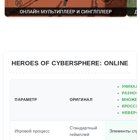
HEROES OF CYBERSPHERE: ONLINE
УНИКАЛ
РАЗНОО
ПАРАМЕТР
ОРИГИНАЛ
МНОЖЕС
КРОССП
НЕВЕРО
Стандартный
Игровой процесс
Элементы стра
геймплей