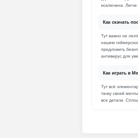
исключена. Легче
Как скачать п
Тут важно не лезт
нашем геймерском
предложить безопа
антивирус для ув
Как играть в M
Тут всё элементар
тачку своей мечт
все детали. Спло