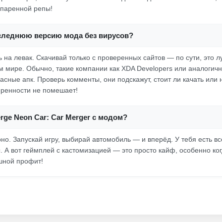
 паренной репы!
оследнюю версию мода без вирусов?
ь на левак. Скачивай только с проверенных сайтов — по сути, это 
 мире. Обычно, такие компании как XDA Developers или аналогичн
сные апк. Проверь комменты, они подскажут, стоит ли качать или н
еренности не помешает!
erge Neon Car: Car Merger с модом?
но. Запускай игру, выбирай автомобиль — и вперёд. У тебя есть в
ы. А вот геймплей с кастомизацией — это просто кайф, особенно к
шной профит!