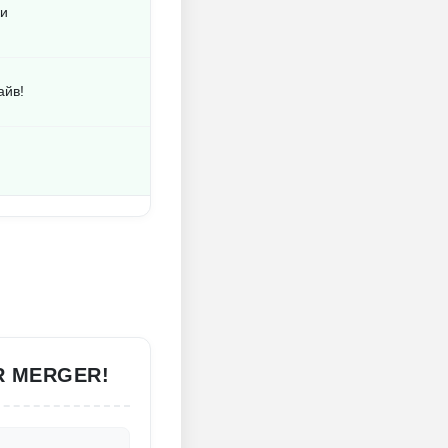
ки
айв!
R MERGER!