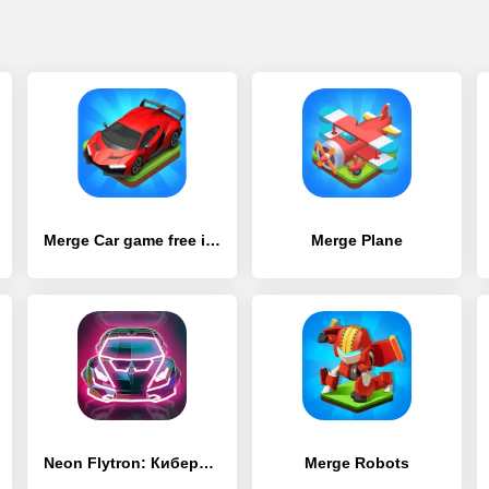
Merge Car game free idle tycoon
Merge Plane
Neon Flytron: Киберпанк Симулятор Летающей Машины
Merge Robots