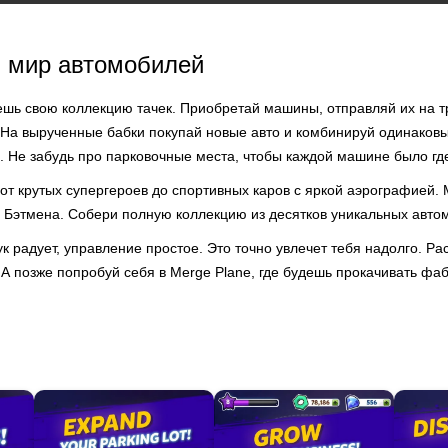
в мир автомобилей
аешь свою коллекцию тачек. Приобретай машины, отправляй их на т
г. На вырученные бабки покупай новые авто и комбинируй одинаков
 Не забудь про парковочные места, чтобы каждой машине было где
от крутых супергероев до спортивных каров с яркой аэрографией. 
 Бэтмена. Собери полную коллекцию из десятков уникальных авто
к радует, управление простое. Это точно увлечет тебя надолго. Ра
А позже попробуй себя в Merge Plane, где будешь прокачивать фа