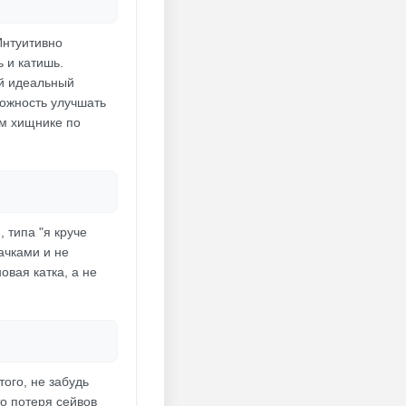
Интуитивно
 и катишь.
ой идеальный
можность улучшать
ом хищнике по
 типа "я круче
ачками и не
овая катка, а не
того, не забудь
то потеря сейвов