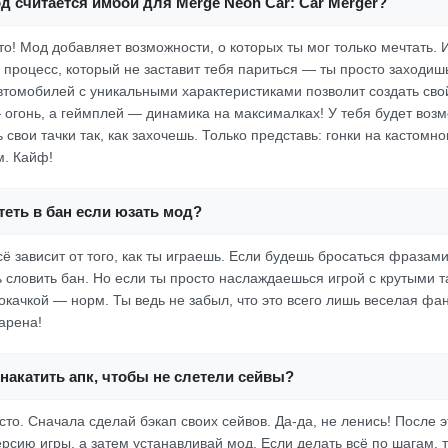
д считается имбой для Merge Neon Car: Car Merger?
то! Мод добавляет возможности, о которых ты мог только мечтать. 
 процесс, который не заставит тебя париться — ты просто заходишь
томобилей с уникальными характеристиками позволит создать св
 огонь, а геймплей — динамика на максималках! У тебя будет воз
 свои тачки так, как захочешь. Только представь: гонки на кастомн
м. Кайф!
еть в бан если юзать мод?
ё зависит от того, как ты играешь. Если будешь бросаться фразами,
ь словить бан. Но если ты просто наслаждаешься игрой с крутыми т
качкой — норм. Ты ведь не забыл, что это всего лишь веселая фан
арена!
накатить апк, чтобы не слетели сейвы?
сто. Сначала сделай бэкап своих сейвов. Да-да, не ленись! После э
рсию игры, а затем устанавливай мод. Если делать всё по шагам, 