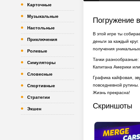
Карточные
Музыкальные
Погружение 
Настольные
В этой игре ты собир
Приключения
деньги за каждый кру
получения уникальных.
Ролевые
Тачки разнообразные: 
Симуляторы
Капитана Америки или
Словесные
Графика кайфовая, зву
повседневной рутины. 
Спортивные
Жизнь прекрасна!
Стратегии
Скриншоты
Экшен