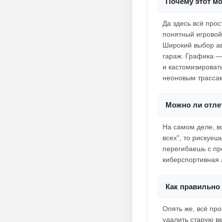
Почему этот мо
Да здесь всё прос
понятный игровой
Широкий выбор ав
гараж. Графика —
и кастомизировать
неоновым трасса
Можно ли отлет
На самом деле, вс
всех", то рискуеш
перегибаешь с про
киберспортивная 
Как правильно 
Опять же, всё про
удалить старую ве