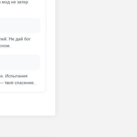
ы мод не затер
лей. Не дай бог
охом.
ни. Испытания
 — твоё спасение.