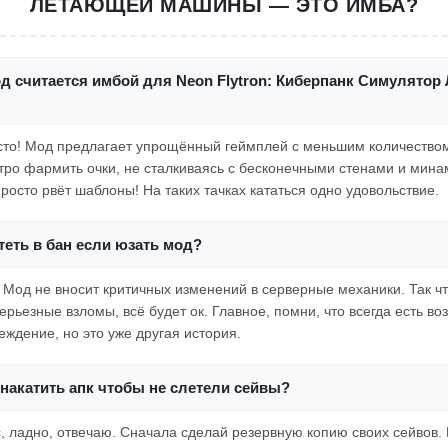
ЛЕТАЮЩЕЙ МАШИНЫ — ЭТО ИМБА?
од считается имбой для Neon Flytron: Киберпанк Симулято
росто! Мод предлагает упрощённый геймплей с меньшим количество
ро фармить очки, не сталкиваясь с бесконечными стенами и мина
росто рвёт шаблоны! На таких тачках кататься одно удовольствие.
еть в бан если юзать мод?
. Мод не вносит критичных изменений в серверные механики. Так чт
рьезные взломы, всё будет ок. Главное, помни, что всегда есть во
еждение, но это уже другая история.
накатить апк чтобы не слетели сейвы?
с, ладно, отвечаю. Сначала сделай резервную копию своих сейвов.