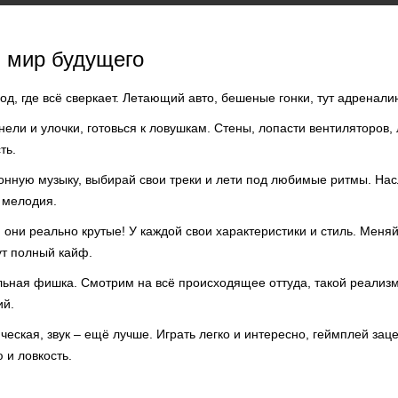
 мир будущего
од, где всё сверкает. Летающий авто, бешеные гонки, тут адренали
ннели и улочки, готовься к ловушкам. Стены, лопасти вентиляторов
ть.
онную музыку, выбирай свои треки и лети под любимые ритмы. Нас
я мелодия.
 они реально крутые! У каждой свои характеристики и стиль. Меняй
ут полный кайф.
льная фишка. Смотрим на всё происходящее оттуда, такой реализм
ий.
еская, звук – ещё лучше. Играть легко и интересно, геймплей заце
 и ловкость.