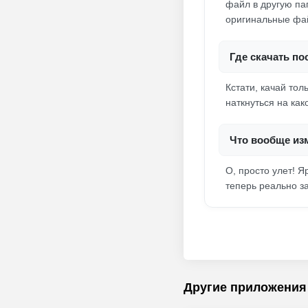
файл в другую пап
оригинальные фай
Где скачать п
Кстати, качай тол
наткнуться на ка
Что вообще из
О, просто улет! 
теперь реально з
Другие приложения