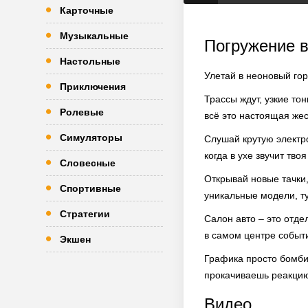
Карточные
Музыкальные
Погружение в
Настольные
Улетай в неоновый гор
Приключения
Трассы ждут, узкие то
Ролевые
всё это настоящая жес
Симуляторы
Слушай крутую электр
когда в ухе звучит тво
Словесные
Открывай новые тачки,
Спортивные
уникальные модели, т
Стратегии
Салон авто – это отде
в самом центре событ
Экшен
Графика просто бомбич
прокачиваешь реакцию
Видео