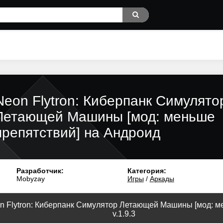
Neon Flytron: Киберпанк Симулято
Летающей Машины [мод: меньше
препятствий] на Андроид
Разработчик:
Категория:
Mobyzay
Игры
/
Аркады
n Flytron: Киберпанк Симулятор Летающей Машины [мод: м
v.1.9.3