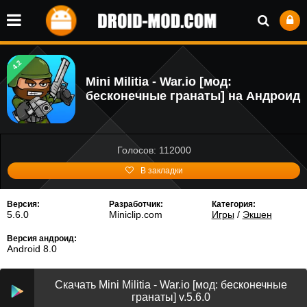
4.2
Mini Militia - War.io [мод:
бесконечные гранаты] на Андроид
Голосов: 112000
В закладки
Версия:
Разработчик:
Категория:
5.6.0
Miniclip.com
Игры
/
Экшен
Версия андроид:
Android 8.0
Скачать Mini Militia - War.io [мод: бесконечные
гранаты] v.5.6.0