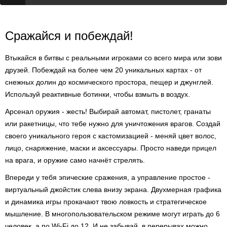
Сражайся и побеждай!
Втыкайся в битвы с реальными игроками со всего мира или зови
друзей. Побеждай на более чем 20 уникальных картах - от
снежных долин до космического простора, пещер и джунглей.
Используй реактивные ботинки, чтобы взмыть в воздух.
Арсенал оружия - жесть! Выбирай автомат, пистолет, гранаты
или ракетницы, что тебе нужно для уничтожения врагов. Создай
своего уникального героя с кастомизацией - меняй цвет волос,
лицо, снаряжение, маски и аксессуары. Просто наведи прицел
на врага, и оружие само начнёт стрелять.
Впереди у тебя эпические сражения, а управление простое -
виртуальный джойстик слева внизу экрана. Двухмерная графика
и динамика игры прокачают твою ловкость и стратегическое
мышление. В многопользовательском режиме могут играть до 6
человек, а по Wi-Fi до 12. И не забывай, в перерывах можно