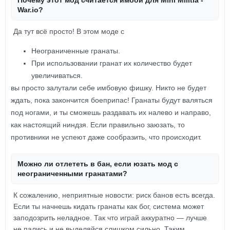
Почему этот мод считается имбой для Mini Militia -
War.io?
Да тут всё просто! В этом моде с
Неограниченные гранаты.
При использовании гранат их количество будет
увеличиваться.
вы просто залутали себе имбовую фишку. Никто не будет
ждать, пока закончится боеприпас! Гранаты будут валяться
под ногами, и ты сможешь раздавать их налево и направо,
как настоящий ниндзя. Если правильно заюзать, то
противники не успеют даже сообразить, что происходит.
Можно ли отлететь в бан, если юзать мод с
неограниченными гранатами?
К сожалению, неприятные новости: риск банов есть всегда.
Если ты начнешь кидать гранаты как бог, система может
заподозрить неладное. Так что играй аккуратно — лучше
не пались и не выделяйся слишком сильно. Таким