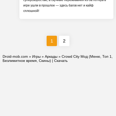
суперскоростью, а скучные переживания из-за потерь в
игре ушли в прошлое — здесь багов нет и кайф
сплошной!
1
2
Droid-mob.com
»
Игры
»
Аркады
» Crowd City Мод (Меню, Топ 1,
Безлимитное время, Скины) | Скачать