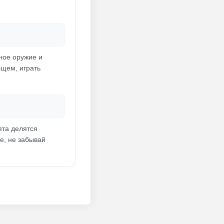
ное оружие и
бщем, играть
ята делятся
е, не забывай