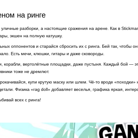
ном на ринге
е уличные разборки, а настоящие сражения на арене. Как в Stickma
ры, экшен на полную катушку.
ных оппонентов и старайся сбросить их с ринга. Бей так, чтобы он
чало. Есть мечи, клюшки, гитары и даже сковороды.
и, корабли, вертолётные площадки, даже пустыня. Каждый бой — э
ивники тоже не дремлют.
рокачивайся, купи крутую маску или шлем. Чё-то вроде «походки» н
етали. Физика «rag doll» добавляет веселья, графика яркая, инте
ыбивай всех с ринга!