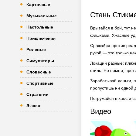
Карточные
Стань Стикме
Музыкальные
Настольные
Врывайся в бой, тут н
фишками. Ужасные уда
Приключения
Сражайся против реаль
Ролевые
рукой — это только на
Симуляторы
Локации разные: пляж
стиль. Но помни, прот
Словесные
Зарабатывай деньги, п
Спортивные
пропустишь ни одной д
Стратегии
Погружайся в хаос и в
Экшен
Видео