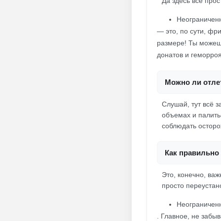
Да здесь всё прос
Неограниченн
— это, по сути, фр
размере! Ты можешь
донатов и геморроя
Можно ли отлет
Слушай, тут всё з
объемах и палить
соблюдать осторо
Как правильно 
Это, конечно, ва
просто переустан
Неограниченн
. Главное, не забы