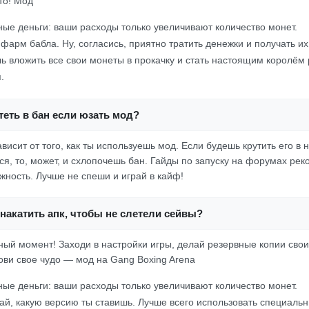
то! Мод
ые деньги: ваши расходы только увеличивают количество монет.
ифарм бабла. Ну, согласись, приятно тратить денежки и получать и
 вложить все свои монеты в прокачку и стать настоящим королём 
.
еть в бан если юзать мод?
ависит от того, как ты используешь мод. Если будешь крутить его в
ся, то, может, и схлопочешь бан. Гайды по запуску на форумах ре
жность. Лучше не спеши и играй в кайф!
накатить апк, чтобы не слетели сейвы?
жный момент! Заходи в настройки игры, делай резервные копии свои
ови свое чудо — мод на Gang Boxing Arena
ые деньги: ваши расходы только увеличивают количество монет.
вай, какую версию ты ставишь. Лучше всего использовать специал