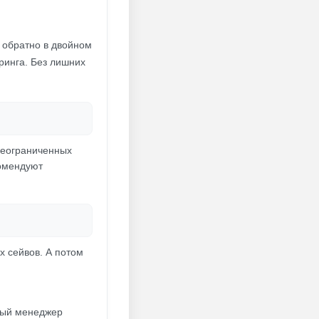
х обратно в двойном
ринга. Без лишних
 неограниченных
комендуют
х сейвов. А потом
ьный менеджер