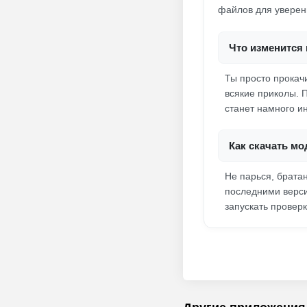
файлов для уверен
Что изменится 
Ты просто прокач
всякие приколы. П
станет намного и
Как скачать мо
Не парься, брата
последними верси
запускать проверк