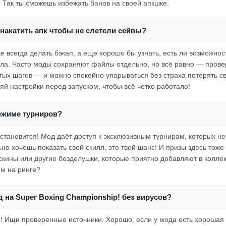
. Так ты сможешь избежать банов на своей апкшке.
накатить апк чтобы не слетели сейвы?
е всегда делать бэкап, а еще хорошо бы узнать, есть ли возможно
ала. Часто моды сохраняют файлы отдельно, но всё равно — провер
стых шагов — и можно спокойно упарываться без страха потерять с
й настройки перед запуском, чтобы всё четко работало!
режиме турниров?
становится! Мод даёт доступ к эксклюзивным турнирам, которых нет
ьно хочешь показать свой скилл, это твой шанс! И призы здесь тож
скины или другие безделушки, которые приятно добавляют в коллек
м на ринге?
д на Super Boxing Championship! без вирусов?
то! Ищи проверенные источники. Хорошо, если у мода есть хорошая