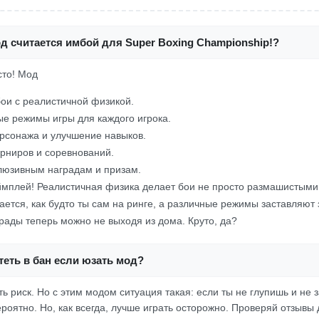
д считается имбой для Super Boxing Championship!?
сто! Мод
ои с реалистичной физикой.
е режимы игры для каждого игрока.
рсонажа и улучшение навыков.
рниров и соревнований.
клюзивным наградам и призам.
ймплей! Реалистичная физика делает бои не просто размашистыми
тся, как будто ты сам на ринге, а различные режимы заставляют 
рады теперь можно не выходя из дома. Круто, да?
еть в бан если юзать мод?
ть риск. Но с этим модом ситуация такая: если ты не глупишь и не
роятно. Но, как всегда, лучше играть осторожно. Проверяй отзывы 