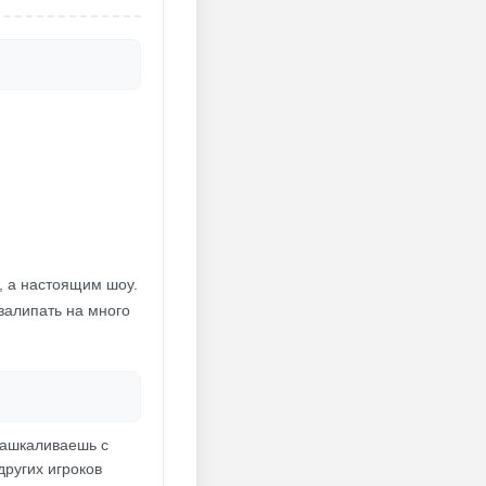
, а настоящим шоу.
залипать на много
 зашкаливаешь с
других игроков