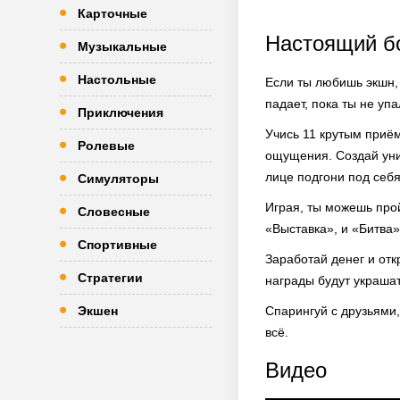
Карточные
Настоящий бо
Музыкальные
Настольные
Если ты любишь экшн, 
падает, пока ты не уп
Приключения
Учись 11 крутым приё
Ролевые
ощущения. Создай уни
лице подгони под себя
Симуляторы
Играя, ты можешь прой
Словесные
«Выставка», и «Битва»
Спортивные
Заработай денег и отк
Стратегии
награды будут украшат
Экшен
Спарингуй с друзьями
всё.
Видео