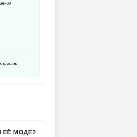
чшения
ых фишек
И ЕЁ МОДЕ?