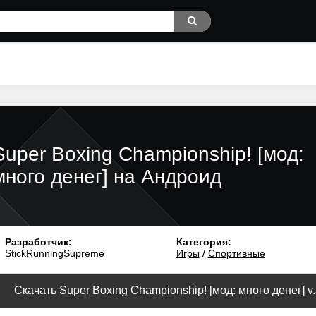
Super Boxing Championship! [мод:
много денег] на Андроид
Разработчик:
Категория:
StickRunningSupreme
Игры
/
Спортивные
Скачать Super Boxing Championship! [мод: много денег] v.