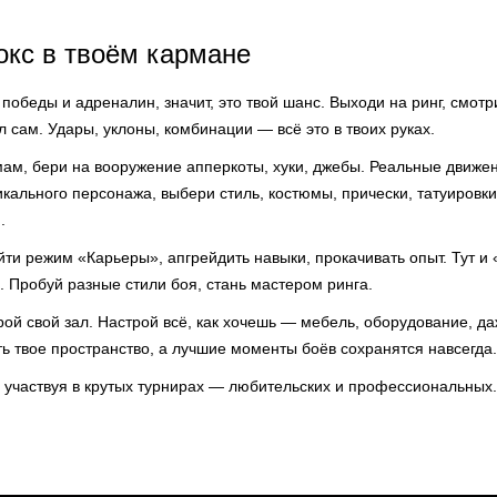
кс в твоём кармане
победы и адреналин, значит, это твой шанс. Выходи на ринг, смотри
ал сам. Удары, уклоны, комбинации — всё это в твоих руках.
мам, бери на вооружение апперкоты, хуки, джебы. Реальные движе
кального персонажа, выбери стиль, костюмы, прически, татуировк
.
ти режим «Карьеры», апгрейдить навыки, прокачивать опыт. Тут и 
. Пробуй разные стили боя, стань мастером ринга.
рой свой зал. Настрой всё, как хочешь — мебель, оборудование, д
ь твое пространство, а лучшие моменты боёв сохранятся навсегда.
, участвуя в крутых турнирах — любительских и профессиональных.