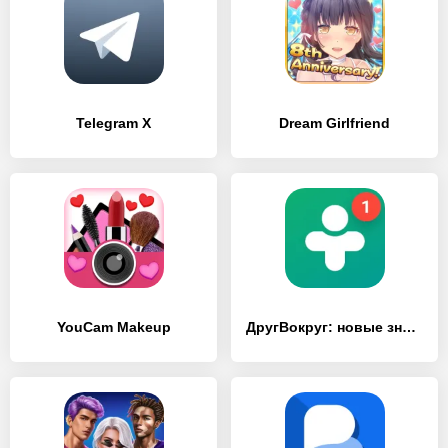
Telegram X
Dream Girlfriend
YouCam Makeup
ДругВокруг: новые знакомства, онлайн чат