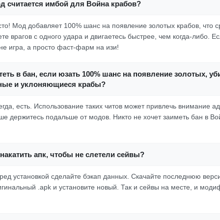
од считается имбой для Война крабов?
осто! Мод добавляет 100% шанс на появление золотых крабов, что с
е врагов с одного удара и двигаетесь быстрее, чем когда-либо. Ес
не игра, а просто фаст-фарм на изи!
еть в бан, если юзать 100% шанс на появление золотых, уб
тные и уклоняющиеся крабы?
егда, есть. Использование таких читов может привлечь внимание ад
ше держитесь подальше от модов. Никто не хочет заиметь бан в Во
накатить апк, чтобы не слетели сейвы?
еред установкой сделайте бэкап данных. Скачайте последнюю верс
гинальный .apk и установите новый. Так и сейвы на месте, и мод