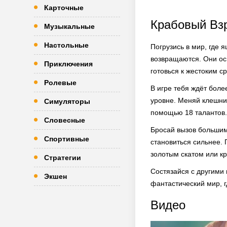
Карточные
Крабовый Вз
Музыкальные
Настольные
Погрузись в мир, где 
возвращаются. Они ос
Приключения
готовься к жестоким с
Ролевые
В игре тебя ждёт боле
уровне. Меняй клешни,
Симуляторы
помощью 18 талантов.
Словесные
Бросай вызов большим 
Спортивные
становиться сильнее.
золотым скатом или кр
Стратегии
Состязайся с другими 
Экшен
фантастический мир, г
Видео