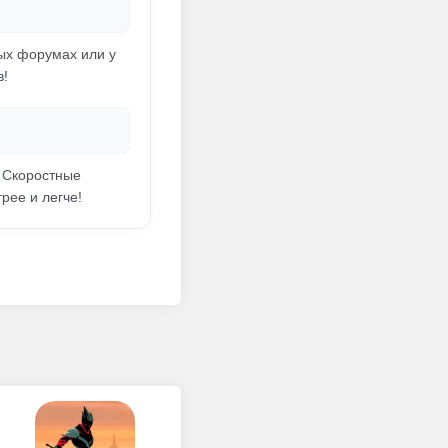
ых форумах или у
в!
! Скоростные
рее и легче!