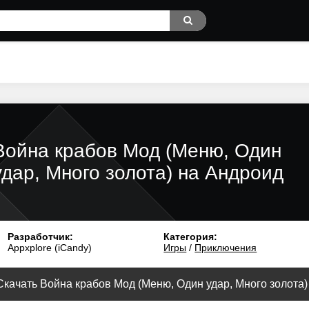
Война крабов Мод (Меню, Один
удар, Много золота) на Андроид
Разработчик:
Категория:
Appxplore (iCandy)
Игры
/
Приключения
Скачать Война крабов Мод (Меню, Один удар, Много золота) 