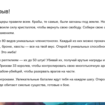
рыв!
ящеры правили всем. Крабы, те самые, были загнаны под землю. Но
воили силу кристаллов, чтобы вернуть свою свободу. Собери свою
ражениям.
е 80 видов уникальных членистоногих. Каждый из них можно прокач
 броню, хвосты — все на твой вкус. Открой 6 уникальных способно
 Это имба!
рептилиям — их до 50 штук! Убивай их, получай крутые награды и
 Призови 33 королев, чтобы контролировать свою многотысячную а
абом-убийцей, чтобы разорвать врагов на части.
игроками. Увлекательные баталии ждут тебя на каждом шагу. Откро
де обитают смелые существа, готовые к бою.