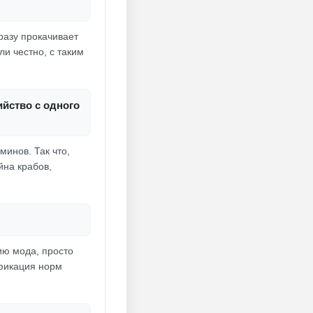
разу прокачивает
ли честно, с таким
ийство с одного
минов. Так что,
йна крабов,
ию мода, просто
ификация норм