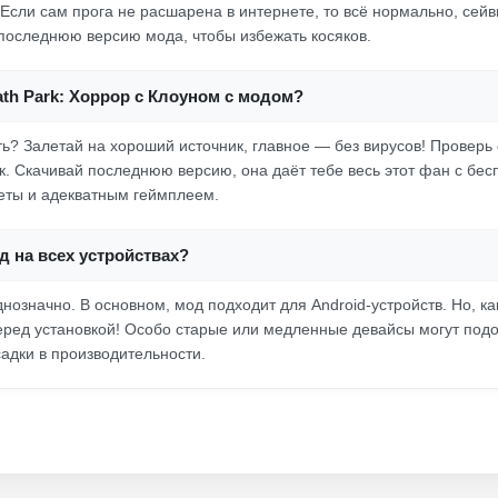
Если сам прога не расшарена в интернете, то всё нормально, сейвы
последнюю версию мода, чтобы избежать косяков.
ath Park: Хоррор с Клоуном с модом?
ть? Залетай на хороший источник, главное — без вирусов! Проверь 
к. Скачивай последнюю версию, она даёт тебе весь этот фан с бе
еты и адекватным геймплеем.
д на всех устройствах?
нозначно. В основном, мод подходит для Android-устройств. Но, как
еред установкой! Особо старые или медленные девайсы могут подо
садки в производительности.