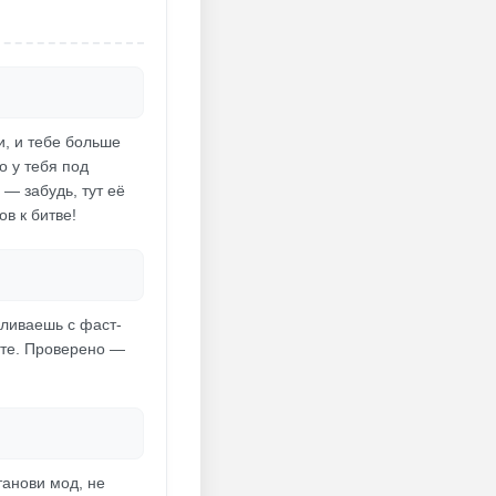
и, и тебе больше
о у тебя под
 — забудь, тут её
ов к битве!
аливаешь с фаст-
нте. Проверено —
танови мод, не