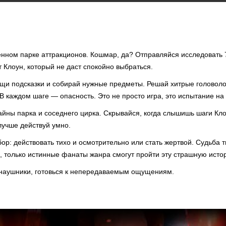
енном парке аттракционов. Кошмар, да? Отправляйся исследовать 
т Клоун, который не даст спокойно выбраться.
ищи подсказки и собирай нужные предметы. Решай хитрые головоло
В каждом шаге — опасность. Это не просто игра, это испытание на
айны парка и соседнего цирка. Скрывайся, когда слышишь шаги Кл
 лучше действуй умно.
ор: действовать тихо и осмотрительно или стать жертвой. Судьба т
, только истинные фанаты жанра смогут пройти эту страшную исто
 наушники, готовься к непередаваемым ощущениям.