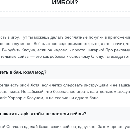
ИМБОЙ?
сть в игру. Тут ты можешь делать бесплатные покупки в приложени
по поводу монет. Всё платное содержимое открыто, а это значит, чт
 Вырубить Клоуна, если он надоел, - просто шикарно! Про рекламу
ительные сейвы — это как добавка к основному блюду, ты всегда гот
еть в бан, юзая мод?
сегда есть риск! Хотя, если чётко следовать инструкциям и не зашк
сть низка. Не забывай, что безопаснее играть на отдельном аккау
ark: Хоррор с Клоуном, я не словил ни одного бана.
накатить .apk, чтобы не слетели сейвы?
о! Сначала сделай бэкап своих сейвов, вдруг что. Затем просто ус