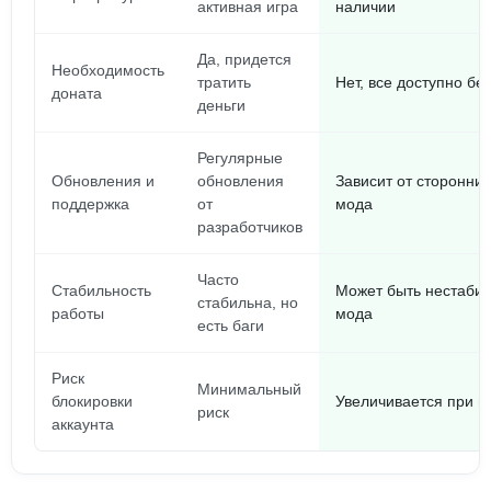
активная игра
наличии
Да, придется
Необходимость
тратить
Нет, все доступно бе
доната
деньги
Регулярные
Обновления и
обновления
Зависит от сторонни
поддержка
от
мода
разработчиков
Часто
Стабильность
Может быть нестабил
стабильна, но
работы
мода
есть баги
Риск
Минимальный
блокировки
Увеличивается при и
риск
аккаунта