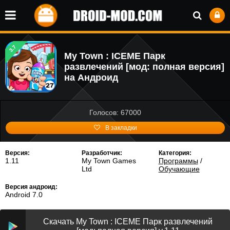
3.7
My Town : ICEME Парк
развлечений [мод: полная версия]
на Андроид
Голосов: 67000
В закладки
Версия:
Разработчик:
Категория:
1.11
My Town Games
Программы
/
Ltd
Обучающие
Версия андроид:
Android 7.0
Скачать My Town : ICEME Парк развлечений