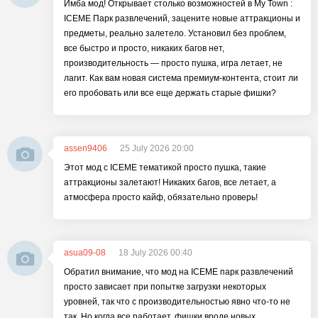
Имба мод! Открывает столько возможностей в My Town :
ICEME Парк развлечений, зацените новые аттракционы и
предметы, реально залетело. Установил без проблем,
все быстро и просто, никаких багов нет,
производительность — просто пушка, игра летает, не
лагит. Как вам новая система премиум-контента, стоит ли
его пробовать или все еще держать старые фишки?
assen9406
25 July 2026 20:00
Этот мод с ICEME тематикой просто пушка, такие
аттракционы залетают! Никаких багов, все летает, а
атмосфера просто кайф, обязательно проверь!
asua09-08
18 July 2026 00:40
Обратил внимание, что мод на ICEME парк развлечений
просто зависает при попытке загрузки некоторых
уровней, так что с производительностью явно что-то не
так. Но когда все работает, фишки вроде новых