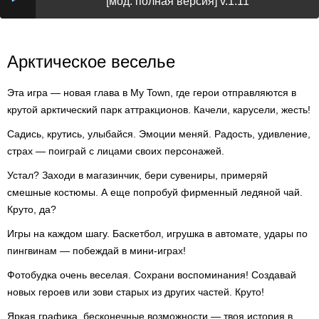
[мод: полная версия] v.1.11
Арктическое веселье
Эта игра — новая глава в My Town, где герои отправляются в
крутой арктический парк аттракционов. Качели, карусели, жесть!
Садись, крутись, улыбайся. Эмоции меняй. Радость, удивление,
страх — поиграй с лицами своих персонажей.
Устал? Заходи в магазинчик, бери сувениры, примеряй
смешные костюмы. А еще попробуй фирменный ледяной чай.
Круто, да?
Игры на каждом шагу. Баскетбол, игрушка в автомате, удары по
пингвинам — побеждай в мини-играх!
Фотобудка очень веселая. Сохрани воспоминания! Создавай
новых героев или зови старых из других частей. Круто!
Яркая графика, бесконечные возможности — твоя история в