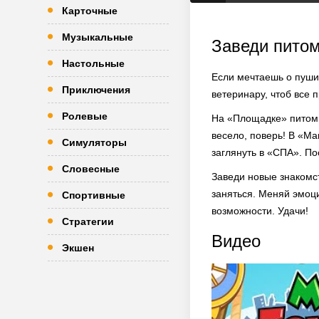
Карточные
Музыкальные
Заведи пито
Настольные
Если мечтаешь о пушис
Приключения
ветеринару, чтоб все 
Ролевые
На «Площадке» питомцы
весело, поверь! В «Ма
Симуляторы
заглянуть в «СПА». По
Словесные
Заведи новые знакомс
заняться. Меняй эмоц
Спортивные
возможности. Удачи!
Стратегии
Видео
Экшен