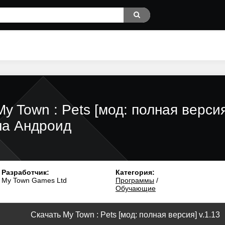
My Town : Pets [мод: полная верси
на Андроид
Разработчик:
Категория:
My Town Games Ltd
Программы
/
Обучающие
Скачать My Town : Pets [мод: полная версия] v.1.13