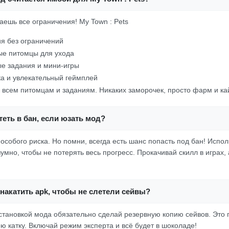
аешь все ограничения! My Town : Pets
я без ограничений
ые питомцы для ухода
е задания и мини-игры
а и увлекательный геймплей
о всем питомцам и заданиям. Никаких заморочек, просто фарм и к
еть в бан, если юзать мод?
 особого риска. Но помни, всегда есть шанс попасть под бан! Испол
но, чтобы не потерять весь прогресс. Прокачивай скилл в играх, 
накатить apk, чтобы не слетели сейвы?
становкой мода обязательно сделай резервную копию сейвов. Это
ю катку. Включай режим эксперта и всё будет в шоколаде!