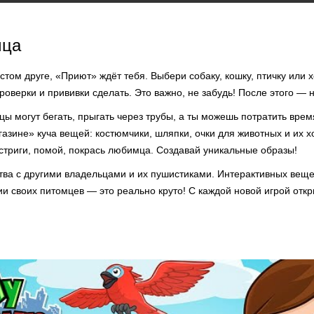
мца
том друге, «Приют» ждёт тебя. Выбери собаку, кошку, птичку или 
проверки и прививки сделать. Это важно, не забудь! После этого — 
 могут бегать, прыгать через трубы, а ты можешь потратить врем
газине» куча вещей: костюмчики, шляпки, очки для животных и их х
стриги, помой, покрась любимца. Создавай уникальные образы!
тва с другими владельцами и их пушистиками. Интерактивных веще
ии своих питомцев — это реально круто! С каждой новой игрой отк