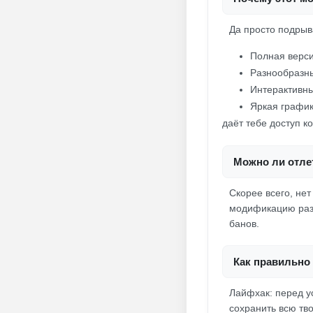
Да просто подрыв
Полная верси
Разнообразн
Интерактивны
Яркая график
даёт тебе доступ к
Можно ли отлет
Скорее всего, нет
модификацию разум
банов.
Как правильно 
Лайфхак: перед у
сохранить всю тво