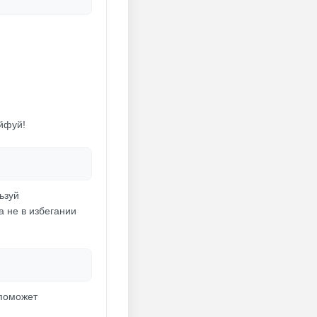
айфуй!
ьзуй
а не в избегании
 поможет