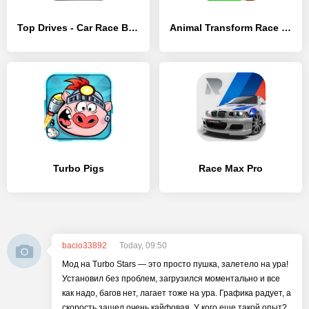
Top Drives - Car Race Battles
Animal Transform Race – Epic Race 3D
Turbo Pigs
Race Max Pro
bacio33892
Today, 09:50
Мод на Turbo Stars — это просто пушка, залетело на ура!
Установил без проблем, загрузился моментально и все
как надо, багов нет, лагает тоже на ура. Графика радует, а
скорость зашел очень кайфовая. У кого еще такой опыт?