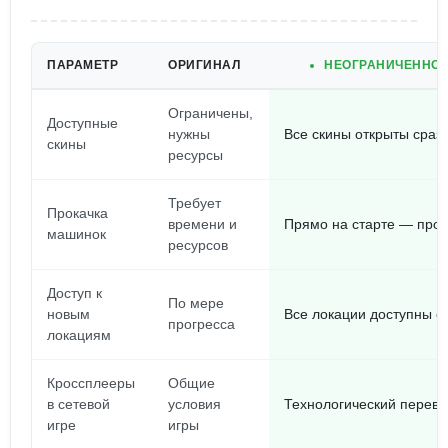
ПАРАМЕТР
ОРИГИНАЛ
НЕОГРАНИЧЕННОЕ
Ограничены,
Доступные
нужны
Все скины открыты сраз
скины
ресурсы
Требует
Прокачка
времени и
Прямо на старте — про
машинок
ресурсов
Доступ к
По мере
новым
Все локации доступны с 
прогресса
локациям
Кроссплееры
Общие
в сетевой
условия
Технологический перевес
игре
игры