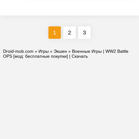
1
2
3
Droid-mob.com
»
Игры
»
Экшен
» Военные Игры | WW2 Battle
OPS [мод: бесплатные покупки] | Скачать