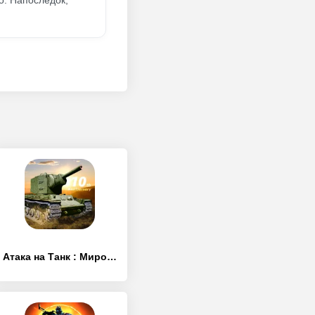
о. Напоследок,
Атака на Танк : Мировая Война