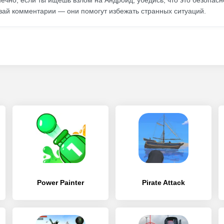
нечно, если ты ищешь взлом на Андроид, убедись, что это безопасн
вай комментарии — они помогут избежать странных ситуаций.
Power Painter
Pirate Attack