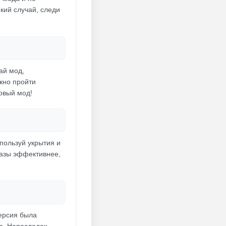
який случай, следи
ай мод,
жно пройти
новый мод!
пользуй укрытия и
разы эффективнее,
версия была