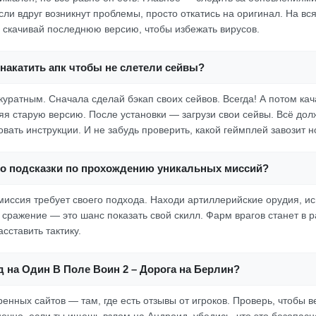
Если вдруг возникнут проблемы, просто откатись на оригинал. На вс
 скачивай последнюю версию, чтобы избежать вирусов.
накатить апк чтобы не слетели сейвы?
куратным. Сначала сделай бэкап своих сейвов. Всегда! А потом кач
яя старую версию. После установки — загрузи свои сейвы. Всё дол
овать инструкции. И не забудь проверить, какой геймплей завозит 
-то подсказки по прохождению уникальных миссий?
миссия требует своего подхода. Находи артиллерийские орудия, ис
 сражение — это шанс показать свой скилл. Фарм врагов станет в 
сставить тактику.
д на Один В Поле Воин 2 – Дорога на Берлин?
енных сайтов — там, где есть отзывы от игроков. Проверь, чтобы 