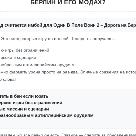
БЕРЛИН И ЕГО МОДАХ?
д считается имбой для Один В Поле Воин 2 – Дорога на Бе
! Этот мод раскрыл игру по полной. Теперь ты получаешь
ю игры без ограничений
иссии и сценарии
нообразным артиллерийским орудиям
ожно фармить урона просто на раз-два. Эпичные сражения на исто
о слова!
еть в бан если юзать
рсия игры без ограничений
ые миссии и сценарии
 разнообразным артиллерийским орудиям
имален, но все равно он есть. Главное — следить за обновлениями