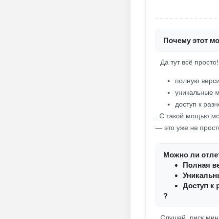
Почему этот мо
Да тут всё просто
полную верси
уникальные м
доступ к раз
. С такой мощью м
— это уже не прост
Можно ли отлет
Полная ве
Уникальн
Доступ к
?
Слушай, риск мин