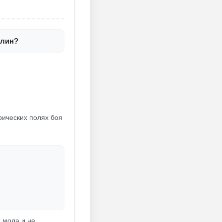
рлин?
рических полях боя
 мода и не