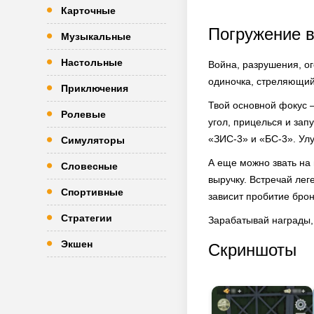
Карточные
Погружение 
Музыкальные
Настольные
Война, разрушения, ог
одиночка, стреляющий 
Приключения
Твой основной фокус 
Ролевые
угол, прицелься и за
«ЗИС-3» и «БС-3». Улу
Симуляторы
А еще можно звать на 
Словесные
выручку. Встречай лег
Спортивные
зависит пробитие брон
Стратегии
Зарабатывай награды, 
Экшен
Скриншоты