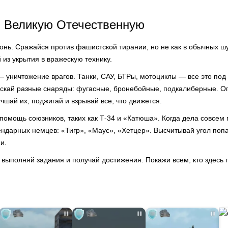
в Великую Отечественную
онь. Сражайся против фашистской тирании, но не как в обычных ш
из укрытия в вражескую технику.
— уничтожение врагов. Танки, САУ, БТРы, мотоциклы — все это по
пускай разные снаряды: фугасные, бронебойные, подкалиберные. 
чшай их, поджигай и взрывай все, что движется.
помощь союзников, таких как Т-34 и «Катюша». Когда дела совсем 
ендарных немцев: «Тигр», «Маус», «Хетцер». Высчитывай угол попа
и.
выполняй задания и получай достижения. Покажи всем, кто здесь 