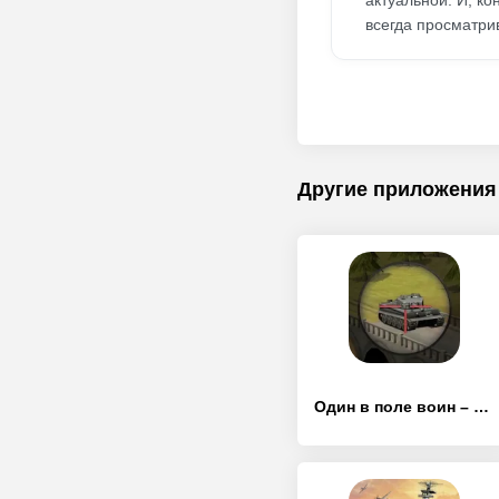
актуальной. И, ко
всегда просматри
Другие приложения
Один в поле воин – Артиллерист арена снайпер