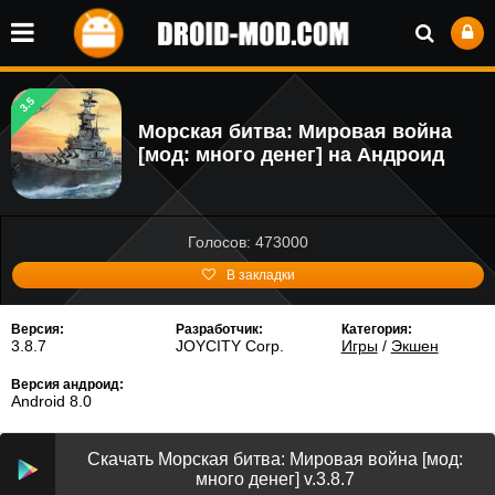
3.5
Морская битва: Мировая война
[мод: много денег] на Андроид
Голосов: 473000
В закладки
Версия:
Разработчик:
Категория:
3.8.7
JOYCITY Corp.
Игры
/
Экшен
Версия андроид:
Android 8.0
Скачать Морская битва: Мировая война [мод:
много денег] v.3.8.7