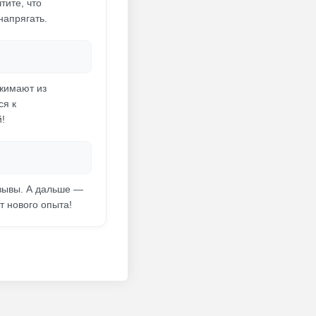
тите, что
напрягать.
ыжимают из
ся к
!
тзывы. А дальше —
т нового опыта!