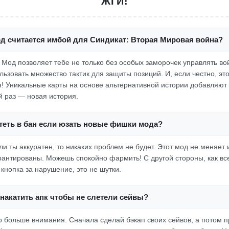
ЖГИ!
од считается имбой для Синдикат: Вторая Мировая война?
! Мод позволяет тебе не только без особых заморочек управлять во
ьзовать множество тактик для защиты позиций. И, если честно, это
! Уникальные карты на основе альтернативной истории добавляют 
й раз — новая история.
теть в бан если юзать новые фишки мода?
и ты аккуратен, то никаких проблем не будет. Этот мод не меняет
арантированы. Можешь спокойно фармить! С другой стороны, как в
кнопка за нарушение, это не шутки.
накатить апк чтобы не слетели сейвы?
о больше внимания. Сначала сделай бэкап своих сейвов, а потом п