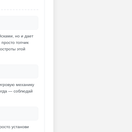
йсками, но и дает
 просто топчик
остроты этой
 игровую механику
сегда — соблюдай
росто установи