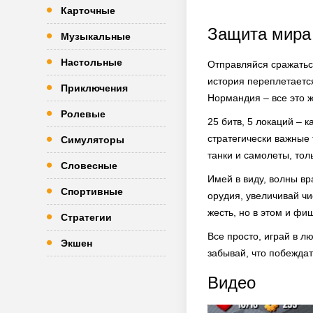
Карточные
Защита мира
Музыкальные
Настольные
Отправляйся сражаться
история переплетаетс
Приключения
Нормандия – все это ж
Ролевые
25 битв, 5 локаций – 
стратегически важные 
Симуляторы
танки и самолеты, тол
Словесные
Имей в виду, волны вр
Спортивные
орудия, увеличивай чи
жесть, но в этом и фи
Стратегии
Все просто, играй в лю
Экшен
забывай, что побеждат
Видео