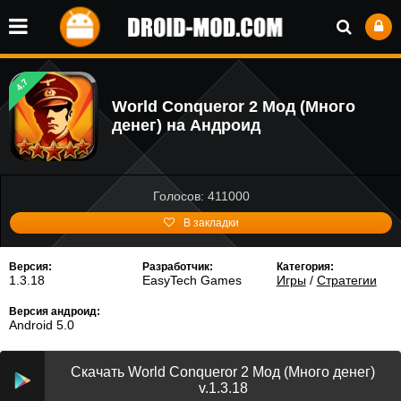
4.7
World Conqueror 2 Мод (Много
денег) на Андроид
Голосов: 411000
В закладки
Версия:
Разработчик:
Категория:
1.3.18
EasyTech Games
Игры
/
Стратегии
Версия андроид:
Android 5.0
Скачать World Conqueror 2 Мод (Много денег)
v.1.3.18