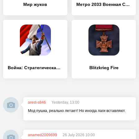
Мир жуков
Метро 2033 Военная Стратегия Апокалипсис survival
Война: Стратегическая игра
Blitzkrieg Fire
arest-s846
Yesterday, 13:00
Мод пушка, реально летает! Но иногда лаги вставляют.
anamed2009699
26 July 2026 10:00